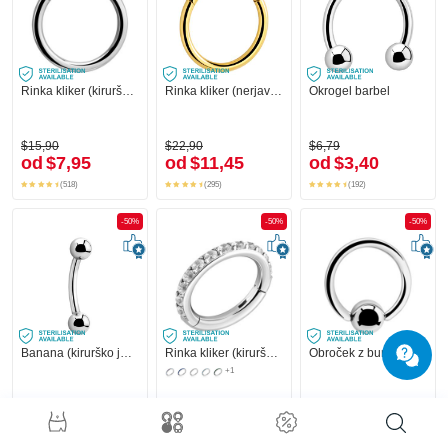
Rinka kliker (kirurško jeklo, srebrna, sijoč zaključek)
Rinka kliker (nerjaveče jeklo, zlata, sijoč zaključek)
Okrogel barbel
$15,90
$22,90
$6,79
od
$7,95
od
$11,45
od
$3,40
(518)
(295)
(192)
-50%
-50%
-50%
Banana (kirurško jeklo, srebrna, sijoč zaključek) s/z Bunkice
Rinka kliker (kirurško jeklo, srebrna, sijoč zaključek) s/z Kristalni kamni
Obroček z bunkico (kirurško jeklo, srebrn, sijoč zaključek)
+1
$4,59
$31,90
$3,19
od
$2,30
od
$15,95
od
$1,60
(100)
(310)
(107)