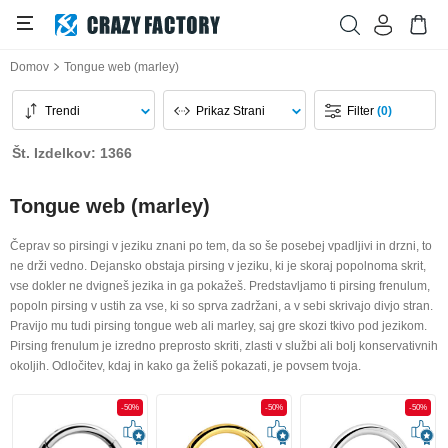
Domov
Tongue web (marley)
Trendi
Prikaz Strani
Filter
(0)
Št. Izdelkov: 1366
Tongue web (marley)
Čeprav so pirsingi v jeziku znani po tem, da so še posebej vpadljivi in drzni, to
ne drži vedno. Dejansko obstaja pirsing v jeziku, ki je skoraj popolnoma skrit,
vse dokler ne dvigneš jezika in ga pokažeš. Predstavljamo ti pirsing frenulum,
popoln pirsing v ustih za vse, ki so sprva zadržani, a v sebi skrivajo divjo stran.
Pravijo mu tudi pirsing tongue web ali marley, saj gre skozi tkivo pod jezikom.
Pirsing frenulum je izredno preprosto skriti, zlasti v službi ali bolj konservativnih
okoljih. Odločitev, kdaj in kako ga želiš pokazati, je povsem tvoja.
-50%
-50%
-50%