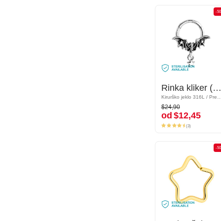
-50%
-5
Rinka kliker (kirurško jeklo, srebrna, sijoč zaključek) s/z dizajnom netopirja in obesek zvezda
Rinka kliker (kirurško jeklo, srebrna, sijoč zaključek) s/z dizajnom netopirja in obesek zv
Kirurško jeklo 316L / Prevlečena medenina
Kirurško jeklo 316L / Prevlečena m
$24,90
$24,90
od
$12,45
od
$12,45
(3)
(3)
-50%
-5