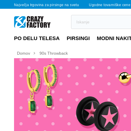
Največja trgovina za pirsinge na svetu
Ugodne tovarniške cene
PO DELU TELESA
PIRSINGI
MODNI NAKI
Domov
90s Throwback