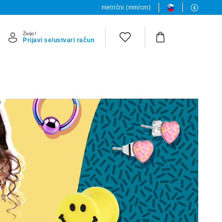
metrični (mm/cm)
Živijo!
Prijavi se/ustvari račun