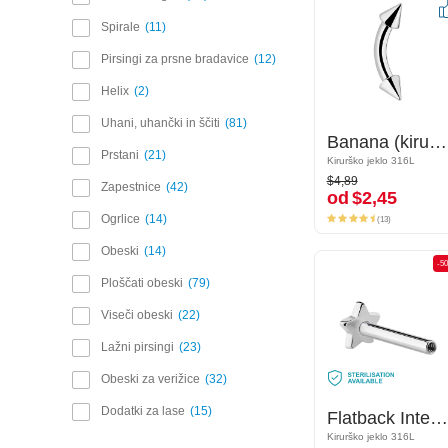
Spirale
11
Pirsingi za prsne bradavice
12
Helix
2
Uhani, uhančki in ščiti
81
Banana (kirurško jeklo, srebrna, sijoč zaključek) s/z Stožci
Banana (kirurško jeklo, srebrna, sijoč zaključek) s/z Stožci
Prstani
21
Kirurško jeklo 316L
Kirurško jeklo 316L
$4,89
$4,89
Zapestnice
42
od
$2,45
od
$2,45
(13)
Ogrlice
14
(13)
Obeski
14
-50%
-5
Ploščati obeski
79
Viseči obeski
22
Lažni pirsingi
23
Obeski za verižice
32
Dodatki za lase
15
Flatback Internally Threaded Labret Pin (surgical steel, silver, shiny finish)
Flatback Internally Threaded Labret Pin (surgical steel, silver, shiny finish)
Kirurško jeklo 316L
Kirurško jeklo 316L