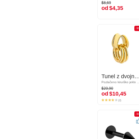
$8,69
$8,69
od
$4,35
od
$4,35
-50%
-5
Tunel z dvojnim robom v obliki solze (jeklo, zlat, sijoč zaključek)
Tunel z dvojnim robom v obliki solze (jeklo, zlat, sijoč 
Pozlačeno kirurško jeklo 316L
Pozlačeno kirurško je
$20,90
$20,90
od
$10,45
od
$10,45
(2)
(2)
-50%
-5