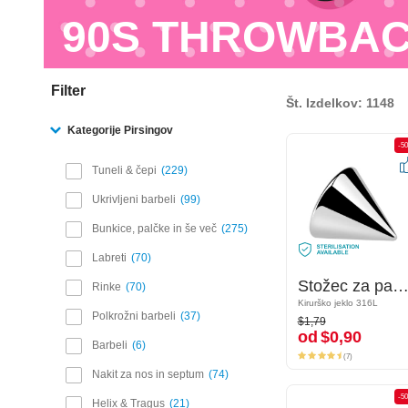
90S THROWBA
Filter
Št. Izdelkov: 1148
Kategorije Pirsingov
-50%
-5
Tuneli & čepi
229
Ukrivljeni barbeli
99
Bunkice, palčke in še več
275
Labreti
70
Stožec za palčke z navojem (kirurško jeklo, srebrn, sijoč zaključek)
Stožec za palčke z navojem (kirurško jeklo, srebrn, sijoč zaključ
Rinke
70
Kirurško jeklo 316L
Kirurško jeklo 316L
$1,79
Polkrožni barbeli
37
$1,79
od
$0,90
od
$0,90
Barbeli
6
(7)
(7)
Nakit za nos in septum
74
-50%
-5
Helix & Tragus
21