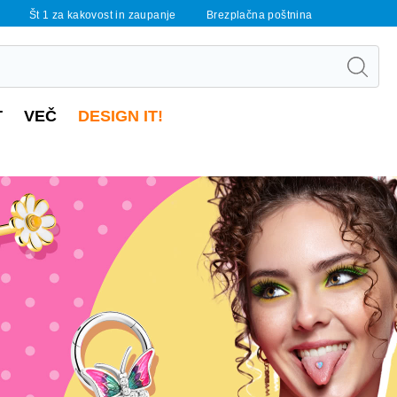
Št 1 za kakovost in zaupanje
Brezplačna poštnina
T
VEČ
DESIGN IT!