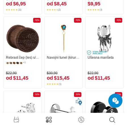
od
$6,95
od
$8,45
$9,95
(11)
(2)
(3)
-50%
-50%
-50%
Rebrast čep (les) s/z lasersko graviranimi valovi
Navojni tunel (kirurško jeklo, zlat, sijoč zaključek) s/z dizajnom ribjih lusk in obeskom s kristalnimi kamni
Ušesna manšeta
+1
$22,90
$30,90
$22,90
od
$11,45
od
$15,45
od
$11,45
(1)
-50%
-50%
-50%