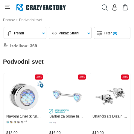
Domov
Podvodni svet
Trendi
Prikaz Strani
Filter
(0)
Št. Izdelkov: 369
Podvodni svet
-50%
-50%
-50%
Navojni tunel (kirurško jeklo, srebrn, sijoč zaključek) s/z dizajnom ribjih lusk
Barbel za prsne bradavice
Uhančki s/z Dizajn lobanja
+1
$13,90
$16,90
$19,90