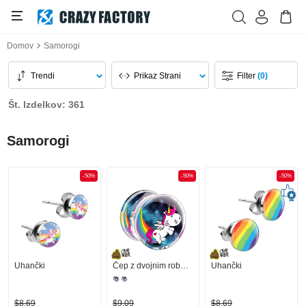
Domov
Samorogi
Trendi
Prikaz Strani
Filter
(0)
Št. Izdelkov: 361
Samorogi
-50%
-50%
-50%
Uhančki
Čep z dvojnim robom (akril, prozoren) s/z Dizajn Crapwaer
Uhančki
$8,69
$9,09
$8,69