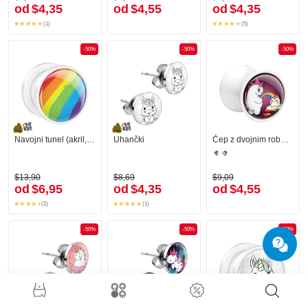
od
$4,35
od
$4,55
od
$4,35
(1)
(5)
-50%
-50%
-50%
Navojni tunel (akril, bel) s/z Dizajn mavrica
Uhančki
Čep z dvojnim robom (akril, bel) s/z Zlobni samorog Crazycorn
$13,90
$8,69
$9,09
od
$6,95
od
$4,35
od
$4,55
(2)
(1)
-50%
-50%
-50%