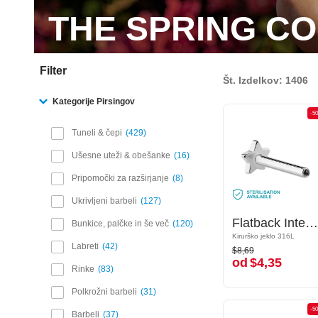
THE SPRING C
Filter
Št. Izdelkov: 1406
Kategorije Pirsingov
-50%
-5
Tuneli & čepi
429
Ušesne uteži & obešanke
16
Pripomočki za razširjanje
8
Ukrivljeni barbeli
127
Flatback Internally Threaded Labret Pin (surgical steel, silver, shiny finish)
Flatback Internally Threaded Labret Pin (surgical steel, silver, shiny finish)
Bunkice, palčke in še več
120
Kirurško jeklo 316L
Kirurško jeklo 316L
$8,69
Labreti
42
$8,69
od
$4,35
od
$4,35
Rinke
83
Polkrožni barbeli
31
-50%
-5
Barbeli
37