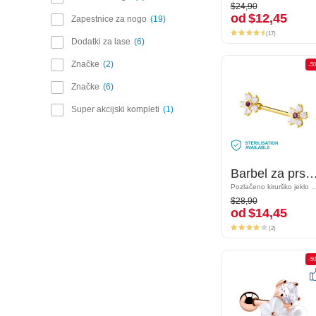
$24,90
$24,90
od
$12,45
od
$12,45
Zapestnice za nogo
19
(17)
(17)
Dodatki za lase
6
Značke
2
-50%
-5
Značke
6
Super akcijski kompleti
1
Barbel za prsne bradavice s/z nastavek cvet in Kristalni kamni
Barbel za prsne bradavice s/z nastavek cvet in Krista
Pozlačeno kirurško jeklo 316L/Pozlačena medenina
Pozlačeno kirurško jeklo 316L/Pozla
$28,90
$28,90
od
$14,45
od
$14,45
(2)
(2)
-50%
-5