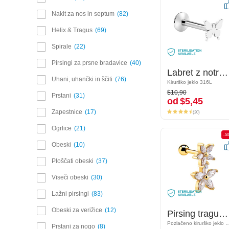
Nakit za nos in septum
82
Helix & Tragus
69
Spirale
22
Pirsingi za prsne bradavice
40
Labret z notranjim navojem s/z Obesek metulj
Labret z notranjim navojem s/z Obesek metulj
Uhani, uhančki in ščiti
76
Kirurško jeklo 316L
Kirurško jeklo 316L
$10,90
$10,90
Prstani
31
od
$5,45
od
$5,45
(20)
Zapestnice
17
(20)
Ogrlice
21
-50%
-5
Obeski
10
Ploščati obeski
37
Viseči obeski
30
Lažni pirsingi
83
Obeski za verižice
12
Pirsing tragus s/z cvetličnim dizajnom in Kristalni kamni
Pirsing tragus s/z cvetličnim dizajnom in Kristalni kamni
Pozlačeno kirurško jeklo 316L
Pozlačeno kirurško je
Prstani za nogo
8