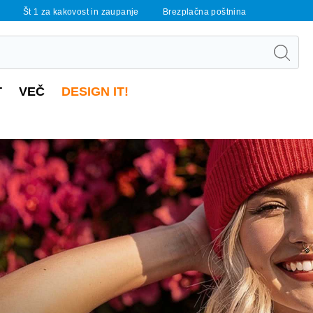
Št 1 za kakovost in zaupanje
Brezplačna poštnina
T
VEČ
DESIGN IT!