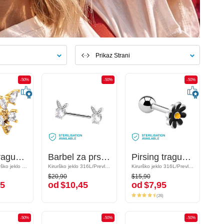
Prikaz Strani
-50%
-50%
-50%
-50%
-50%
-50%
Pirsing tragus s/z Kristalni kamni
Pirsing tragus s/z Kristalni kamni
Barbel za prsne bradavice s/z dizajn ljubek zajček in Kristalni kamni
Barbel za prsne bradavice s/z dizajn ljubek zajček in Kristalni kamni
Pirsing tragus s/z cvetličnim dizajnom
Pirsing tragus s/z cvetličnim dizajnom
Pozlačeno kirurško jeklo 316L / Pozlačena medenina
Pozlačeno kirurško jeklo 316L / Pozlačena medenina
Kirurško jeklo 316L/Prevlečena medenina
Kirurško jeklo 316L/Prevlečena medenina
Kirurško jeklo 316L/Prevlečena medenina
Kirurško jeklo 316L/Prevlečena medenina
$20,90
$15,90
$20,90
$15,90
5
od
$10,45
od
$7,95
45
od
$10,45
od
$7,95
(26)
(26)
-50%
-50%
-50%
-50%
-50%
-50%