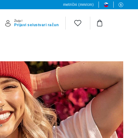
metrični (mm/cm)
Živijo!
Prijavi se/ustvari račun