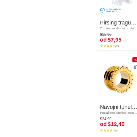
Pirsing tragus s/z cvetličnim dizajnom in Kristalni kamen
Pirsing tragus s/z cvetličnim dizajnom in Kristalni kamen
Z rožnatim zlatom pozlačeno kirurško jeklo 316L
Z rožnatim zlatom pozlačeno kirurš
$15,90
$15,90
od
$7,95
od
$7,95
(23)
(23)
-50%
-5
Navojni tunel (kirurško jeklo, zlat, sijoč zaključek) s/z vintage dizajnom
Navojni tunel (kirurško jeklo, zlat, sijoč zaključek) s/z vintage dizaj
Pozlačeno kirurško jeklo 316L
Pozlačeno kirurško je
$24,90
$24,90
od
$12,45
od
$12,45
(9)
(9)