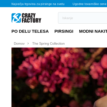
Največja trgovina za pirsinge na svetu
Ugodne tovarniške cene
PO DELU TELESA
PIRSINGI
MODNI NAKI
Domov
The Spring Collection