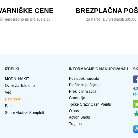
VARNIŠKE CENE
BREZPLAČNA POŠ
či neposredno pri proizvajalcu
za naročila v vrednosti $35,00 
IZDELKI
INFORMACIJE O NAKUPOVANJU
SK
Postopek naročila
MODNI NAKIT
Plačilo in pošiljanje
Ovitki Za Telefone
4,
Preklic in vračila
Več
to
Garancija
Design It!
Točke Crazy Cash Points
Boni
O nas
Super Akcijski Kompleti
Action Shots
Trajnost