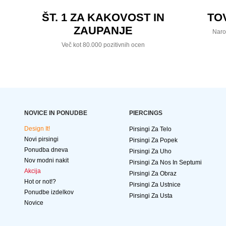
ŠT. 1 ZA KAKOVOST IN
TO
ZAUPANJE
Naro
Več kot 80.000 pozitivnih ocen
NOVICE IN PONUDBE
PIERCINGS
Design It!
Pirsingi Za Telo
Novi pirsingi
Pirsingi Za Popek
Ponudba dneva
Pirsingi Za Uho
Nov modni nakit
Pirsingi Za Nos In Septumi
Akcija
Pirsingi Za Obraz
Hot or not!?
Pirsingi Za Ustnice
Ponudbe izdelkov
Pirsingi Za Usta
Novice