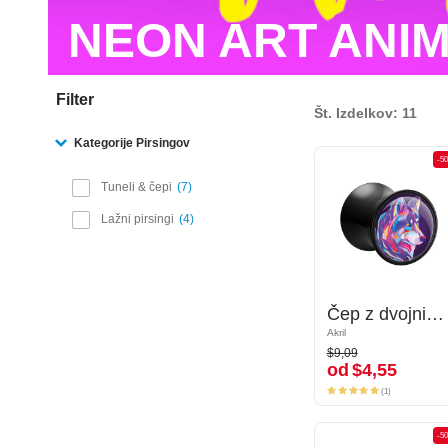
NEON ART ANI
Filter
Št. Izdelkov: 11
Kategorije Pirsingov
-50%
-5
Tuneli & čepi
7
Lažni pirsingi
4
Čep z dvojnim robom (akril, črn) s/z Dizajn volk
Čep z dvojnim robom (akril, črn) s/z Dizajn volk
Akril
Akril
$9,09
$9,09
od
$4,55
od
$4,55
(1)
(1)
-50%
-5