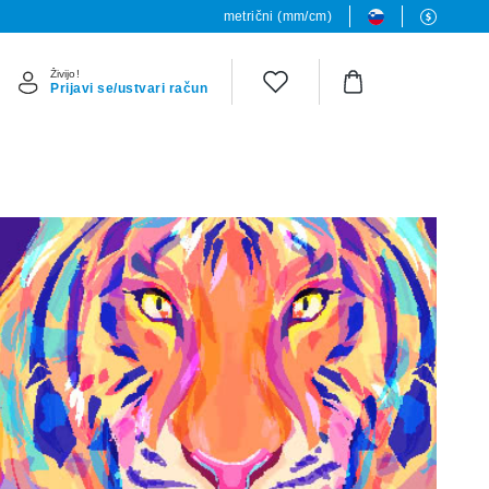
metrični (mm/cm)
Živijo!
Prijavi se/ustvari račun