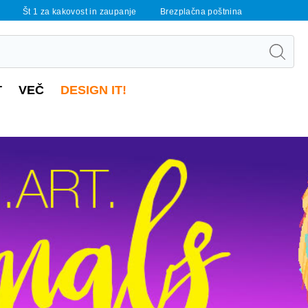
Št 1 za kakovost in zaupanje
Brezplačna poštnina
T
VEČ
DESIGN IT!