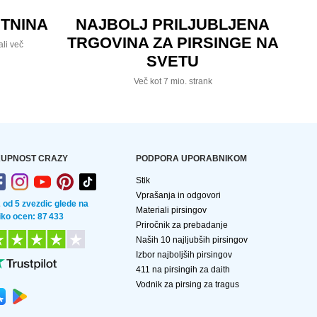
TNINA
NAJBOLJ PRILJUBLJENA
TRGOVINA ZA PIRSINGE NA
ali več
SVETU
Več kot 7 mio. strank
UPNOST CRAZY
PODPORA UPORABNIKOM
Stik
Vprašanja in odgovori
2 od 5 zvezdic glede na
Materiali pirsingov
liko ocen: 87 433
Priročnik za prebadanje
Naših 10 najljubših pirsingov
Izbor najboljših pirsingov
411 na pirsingih za daith
Vodnik za pirsing za tragus