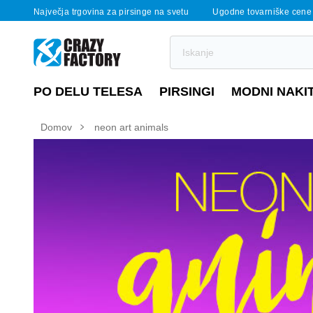
Največja trgovina za pirsinge na svetu
Ugodne tovarniške cene
PO DELU TELESA
PIRSINGI
MODNI NAKI
Domov
neon art animals