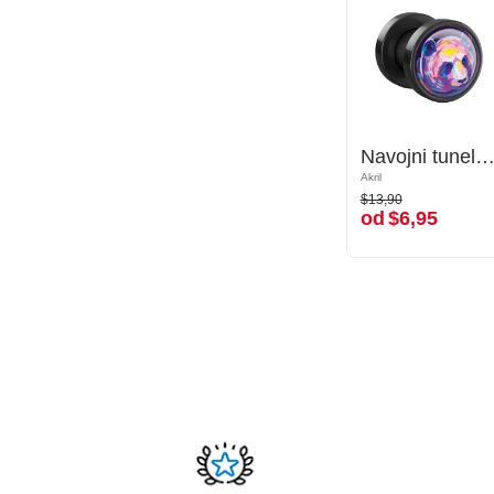
Navojni tunel (akril, črn) s/z dizajnom pande
Navojni tunel (akril, črn) s/z dizajnom pan
Akril
Akril
$13,90
$13,90
od
$6,95
od
$6,95