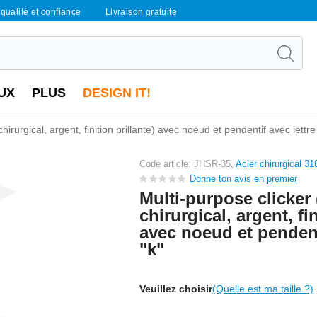
qualité et confiance
Livraison gratuite
UX
PLUS
DESIGN IT!
hirurgical, argent, finition brillante) avec noeud et pendentif avec lettre
Code article: JHSR-35,
Acier chirurgical 31
Donne ton avis en premier
Multi-purpose clicker 
chirurgical, argent, fin
avec noeud et pendent
"k"
Veuillez choisir
(Quelle est ma taille ?)