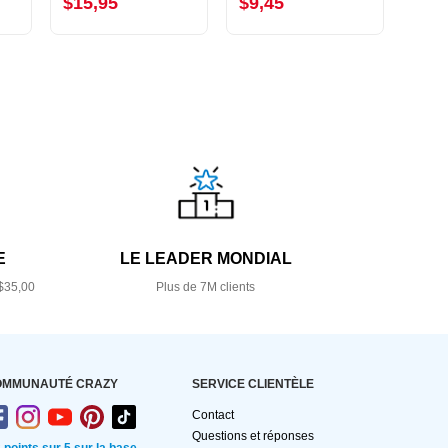
$15,95
$9,45
$10
E
LE LEADER MONDIAL
$35,00
Plus de 7M clients
OMMUNAUTÉ CRAZY
SERVICE CLIENTÈLE
Contact
Questions et réponses