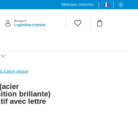
Métrique (mm/cm)
Bonjour!
Login/Inscription
 "k"
6L/Laiton plaqué
(acier
ition brillante)
if avec lettre