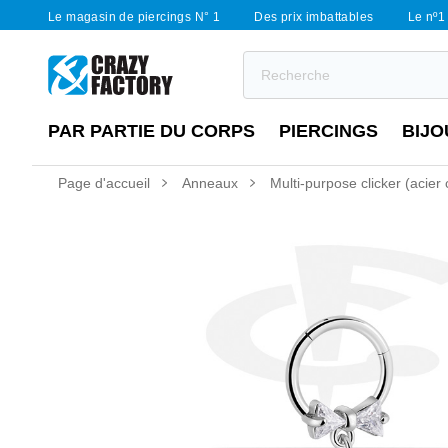
Le magasin de piercings N° 1
Des prix imbattables
Le nº1 
PAR PARTIE DU CORPS
PIERCINGS
BIJO
Page d'accueil
Anneaux
Multi-purpose clicker (acier c