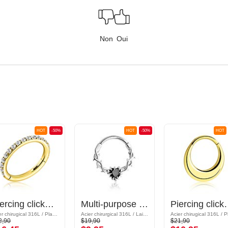
Non
Oui
HOT
-50%
HOT
-50%
HOT
Piercing clicker (acier chirurgical, or, finition brillante) avec pierres en cristal
Multi-purpose clicker (acier chirurgical, argent, finition brillante) avec coeur en cristal
Piercing clicker (acier ch
Acier chirugical 316L / Plaqué or
Acier chirurgical 316L / Laiton plaqué
2,90
$19,90
$21,90