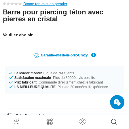
Donne ton avis en premier
Barre pour piercing téton avec
pierres en cristal
Veuillez choisir
Garantie-meilleur-prix-Crazy
Le leader mondial
Plus de 7M clients
Satisfaction maximale
Plus de 80000 avis positifs
Prix fabricant
Commande directement chez le fabricant
LA MEILLEURE QUALITÉ
Plus de 20 années d'expérience
Détails produit
Disponible en calibre 1.6 mm. Peu importe la taille, on a ce qu'il faut.
Choisis entre une longueur de 12 mm à 16 mm. La couleur Crystal de