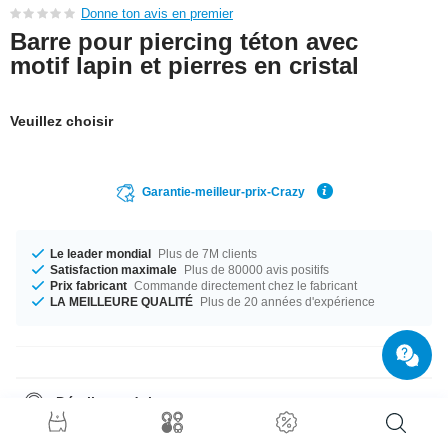
Donne ton avis en premier
Barre pour piercing téton avec
motif lapin et pierres en cristal
Veuillez choisir
Garantie-meilleur-prix-Crazy
Le leader mondial
Plus de 7M clients
Satisfaction maximale
Plus de 80000 avis positifs
Prix fabricant
Commande directement chez le fabricant
LA MEILLEURE QUALITÉ
Plus de 20 années d'expérience
Détails produit
Cet article est disponible en calibre 1.6 mm. Peu importe la taille, on a ce
qu'il faut. Choisis entre une longueur de 10 mm à 18 mm. La pierre de cet