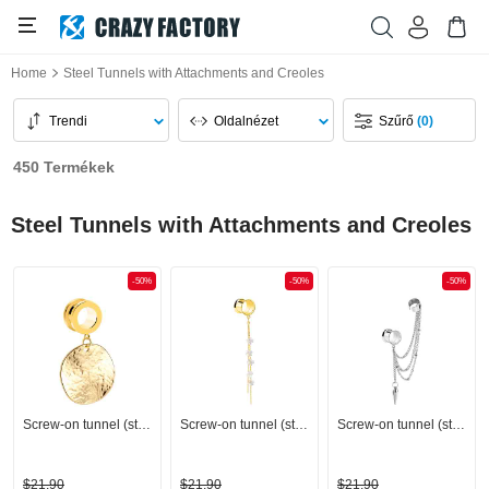
Home
Steel Tunnels with Attachments and Creoles
Trendi
Oldalnézet
Szűrő
(0)
450 Termékek
Steel Tunnels with Attachments and Creoles
-50%
-50%
-50%
Screw-on tunnel (steel, gold, shiny finish)
Screw-on tunnel (steel, gold, shiny finish) val vel lánc és virág dísz
Screw-on tunnel (steel, silver, shiny finish) val vel lánc
$21,90
$21,90
$21,90