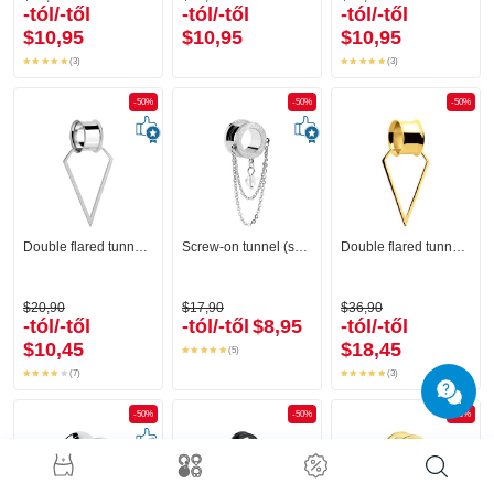
-tól/-től
-tól/-től
-tól/-től
$10,95
$10,95
$10,95
(3)
(3)
-50%
-50%
-50%
Double flared tunnel (surgical steel, silver) val vel kreol
Screw-on tunnel (surgical steel, silver) val vel diamond look és lánc
Double flared tunnel (surgical steel, gold) val vel kreol
$20,90
$17,90
$36,90
-tól/-től
-tól/-től
$8,95
-tól/-től
$10,45
$18,45
(5)
(7)
(3)
-50%
-50%
-50%