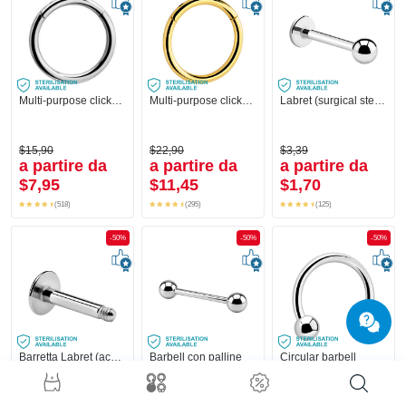
Multi-purpose clicker (acciaio chirurgico, argento, finitura lucida)
Multi-purpose clicker (acciaio chirurgico, oro, finitura lucida)
Labret (surgical steel, silver, shiny finish)
$15,90
$22,90
$3,39
a partire da
a partire da
a partire da
$7,95
$11,45
$1,70
(518)
(295)
(125)
-50%
-50%
-50%
Barretta Labret (acciaio chirurgico, argento, finitura lucida)
Barbell con palline
Circular barbell