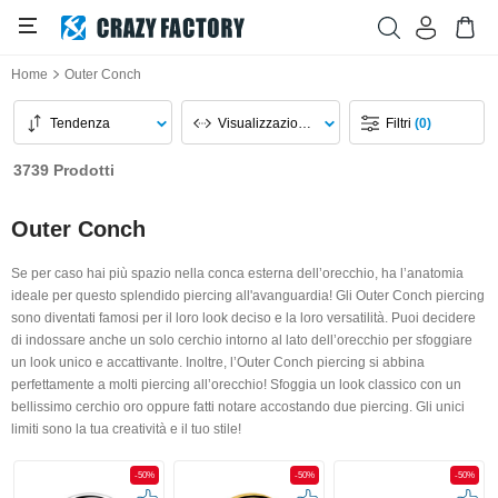
Home
Outer Conch
Tendenza
Visualizzazione Pagina
Filtri
(0)
3739 Prodotti
Outer Conch
Se per caso hai più spazio nella conca esterna dell’orecchio, ha l’anatomia
ideale per questo splendido piercing all'avanguardia! Gli Outer Conch piercing
sono diventati famosi per il loro look deciso e la loro versatilità. Puoi decidere
di indossare anche un solo cerchio intorno al lato dell’orecchio per sfoggiare
un look unico e accattivante. Inoltre, l’Outer Conch piercing si abbina
perfettamente a molti piercing all’orecchio! Sfoggia un look classico con un
bellissimo cerchio oro oppure fatti notare accostando due piercing. Gli unici
limiti sono la tua creatività e il tuo stile!
-50%
-50%
-50%