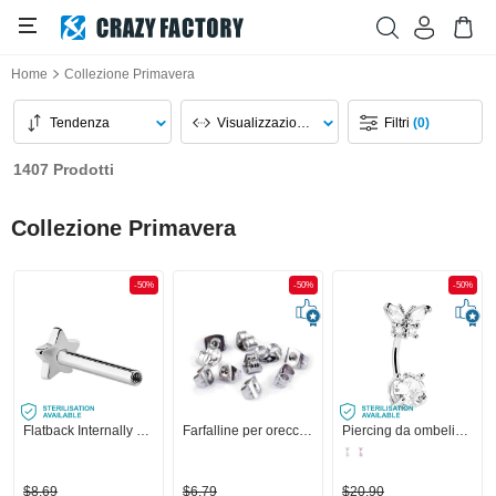
Home
Collezione Primavera
Tendenza
Visualizzazione Pagina
Filtri
(0)
1407 Prodotti
Collezione Primavera
-50%
-50%
-50%
Flatback Internally Threaded Labret Pin (surgical steel, silver, shiny finish)
Farfalline per orecchini
Piercing da ombelico (acciaio chirurgico, argento, finitura lucida) con design farfalla e cristallini
$8,69
$6,79
$20,90