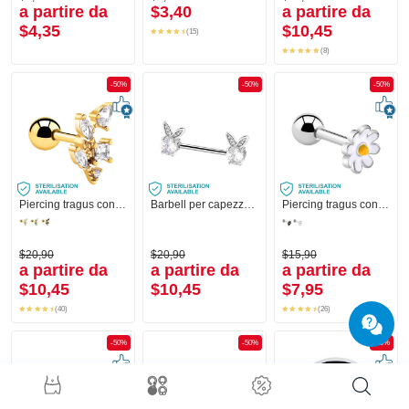
a partire da
$3,40
a partire da
$4,35
$10,45
(15)
(8)
-50%
-50%
-50%
Piercing tragus con cristallini
Barbell per capezzolo con design coniglietto e cristallini
Piercing tragus con motivo a fiore
$20,90
$20,90
$15,90
a partire da
a partire da
a partire da
$10,45
$10,45
$7,95
(40)
(26)
-50%
-50%
-50%