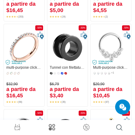
a partire da
a partire da
a partire da
$16,45
$5,00
$4,55
(203)
(24)
(2)
-50%
-50%
-50%
multi-purpose clicker (acciaio chirurgico, oro rosa, finitura lucida) con cristallini
Tunnel con filettatura (acrilico, vari colori)
Multi-purpose clicker (acciaio chirurgico, argento, finitura lucida) con cristallini
+1
$32,90
$6,79
$20,90
a partire da
a partire da
a partire da
$16,45
$3,40
$10,45
(66)
(35)
(87)
-50%
-50%
-50%