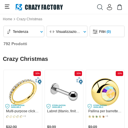
Home
Crazy Christmas
Tendenza
Visualizzazione Pagina
Filtri
(0)
792 Prodotti
Crazy Christmas
-50%
-50%
-50%
Multi-purpose clicker (acciaio chirurgico, oro, finitura lucida) con cristallini
Labret (titanio, finitura lucida) con pallina
Pallina per barrette filettate (acciaio chirurgico, oro, finitura lucida) con brillantino
+1
+1
$32,90
$9,99
$9,09