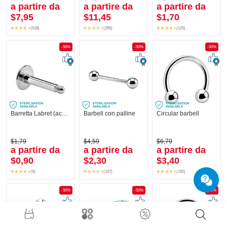
a partire da
a partire da
a partire da
$7,95
$11,45
$1,70
(518)
(295)
(125)
-50%
-50%
-50%
Barretta Labret (acciaio chirurgico, argento, finitura lucida)
Barbell con palline
Circular barbell
$1,79
$4,59
$6,79
a partire da
a partire da
a partire da
$0,90
$2,30
$3,40
(9)
(147)
(192)
-50%
-50%
-50%