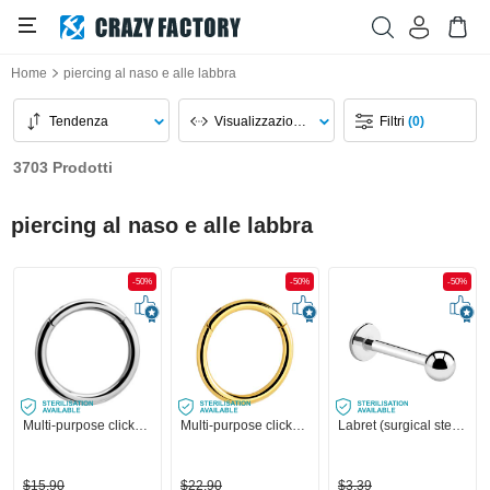
Home
piercing al naso e alle labbra
Tendenza
Visualizzazione Pagina
Filtri
(0)
3703 Prodotti
piercing al naso e alle labbra
-50%
-50%
-50%
Multi-purpose clicker (acciaio chirurgico, argento, finitura lucida)
Multi-purpose clicker (acciaio chirurgico, oro, finitura lucida)
Labret (surgical steel, silver, shiny finish)
$15,90
$22,90
$3,39