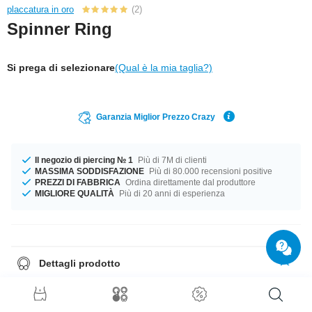
placcatura in oro
(2)
Spinner Ring
Si prega di selezionare
(Qual è la mia taglia?)
Garanzia Miglior Prezzo Crazy
Il negozio di piercing № 1
Più di 7M di clienti
MASSIMA SODDISFAZIONE
Più di 80.000 recensioni positive
PREZZI DI FABBRICA
Ordina direttamente dal produttore
MIGLIORE QUALITÀ
Più di 20 anni di esperienza
Dettagli prodotto
Il compagno perfetto per ogni occasione... Disponibile nei diametri da 17
mm a 20 mm. Un prodotto hot direttamente dalla fabbrica, di qualità
imbattibile. Prendi il tuo adesso!