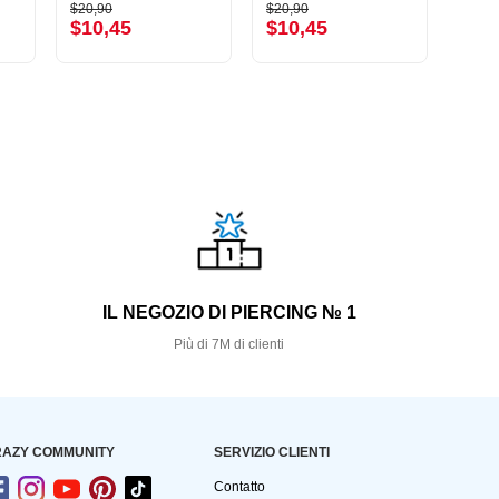
$20,90
$20,90
$26,9
$10,45
$10,45
$13
S
IL NEGOZIO DI PIERCING № 1
Più di 7M di clienti
AZY COMMUNITY
SERVIZIO CLIENTI
Contatto