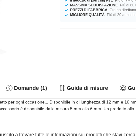
Il negozio di piercing № 1
Più di 7M di c
MASSIMA SODDISFAZIONE
Più di 80.
PREZZI DI FABBRICA
Ordina direttame
MIGLIORE QUALITÀ
Più di 20 anni di
Domande (1)
Guida di misure
Gui
etto per ogni occasione... Disponibile in di lunghezza di 12 mm e 16 mm
accessorio è disponibile dalla misura 5 mm alla 6 mm. Un prodotto alla mo
iuscito a trovare tutte le informazioni sui prodotti che stavi cer