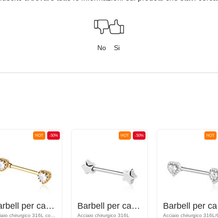
No
Si
HOT
-50%
HOT
-50%
HOT
Barbell per capezzolo con design a cuore
Barbell per capezzolo
Barb
Acciaio chirurgico 316L con placcatura in oro/Ottone con placcatura in oro
Acciaio chirurgico 316L