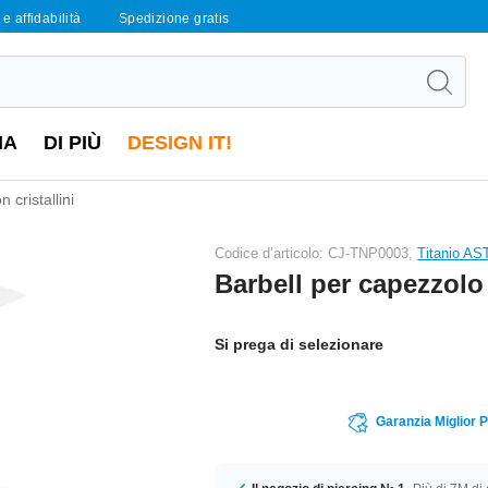
e affidabilità
Spedizione gratis
IA
DI PIÙ
DESIGN IT!
 cristallini
Codice d’articolo: CJ-TNP0003,
Titanio A
Barbell per capezzolo 
Si prega di selezionare
Garanzia Miglior 