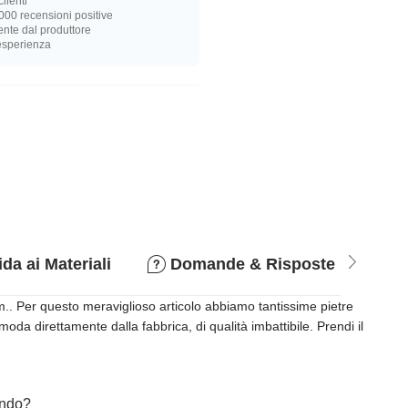
lienti
000 recensioni positive
nte dal produttore
 esperienza
da ai Materiali
Domande & Risposte
P
.. Per questo meraviglioso articolo abbiamo tantissime pietre
da direttamente dalla fabbrica, di qualità imbattibile. Prendi il
cando?