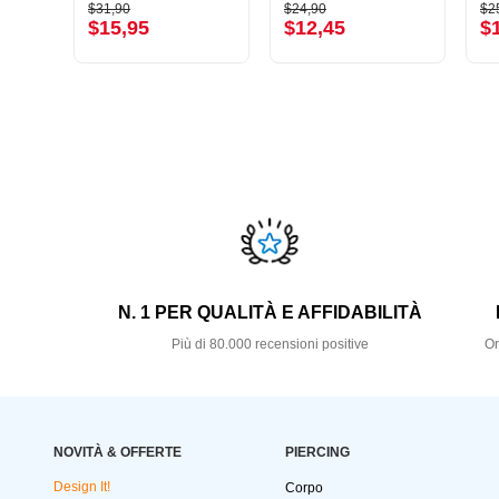
$31,90
$24,90
$2
$15,95
$12,45
$
N. 1 PER QUALITÀ E AFFIDABILITÀ
Più di 80.000 recensioni positive
Or
NOVITÀ & OFFERTE
PIERCING
Design It!
Corpo