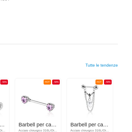
Tutte le tendenze
-50%
HOT
-50%
HOT
-50%
ell per capezzolo con accessorio a cuore
Barbell per capezzolo con design a cuore
Barbell per capezzolo
Acciaio chirurgico 316L/Ottone placcato
Acciaio chirurgico 316L/Ottone placcato
Acciaio chirurgico 316L/Ottone placcato