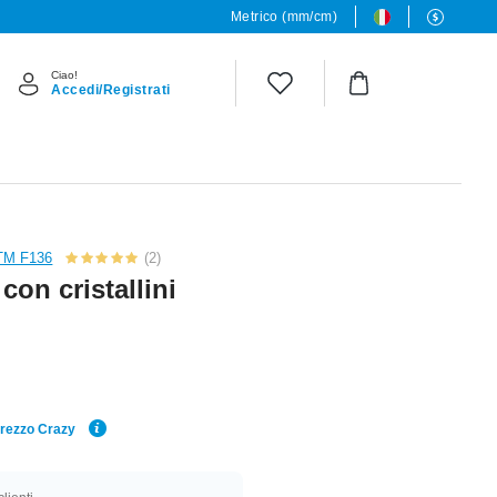
Metrico (mm/cm)
Ciao!
Accedi/Registrati
STM F136
(2)
con cristallini
Prezzo Crazy