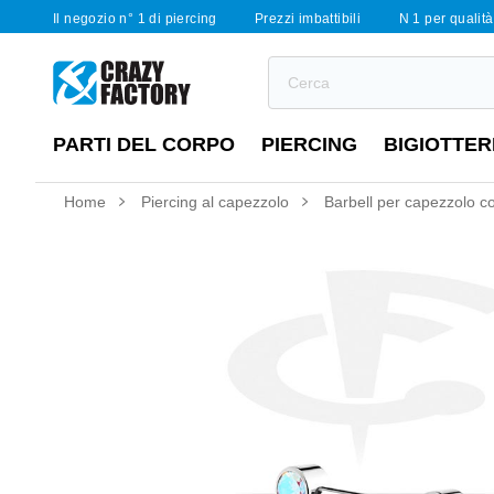
Il negozio n° 1 di piercing
Prezzi imbattibili
N 1 per qualità 
PARTI DEL CORPO
PIERCING
BIGIOTTER
Home
Piercing al capezzolo
Barbell per capezzolo con