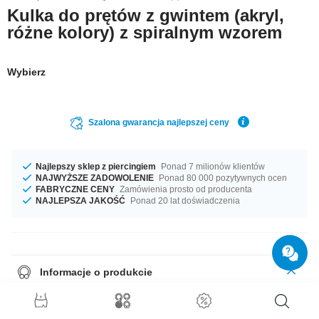
Kulka do prętów z gwintem (akryl,
różne kolory) z spiralnym wzorem
Wybierz
Szalona gwarancja najlepszej ceny
Najlepszy sklep z piercingiem
Ponad 7 milionów klientów
NAJWYŻSZE ZADOWOLENIE
Ponad 80 000 pozytywnych ocen
FABRYCZNE CENY
Zamówienia prosto od producenta
NAJLEPSZA JAKOŚĆ
Ponad 20 lat doświadczenia
Informacje o produkcie
In stock with gauges of 1.2 mm and 1.6 mm. Get it with diameters from 3
mm up to 8 mm. Select a color that suits you! A totally chic product that
matches your style.