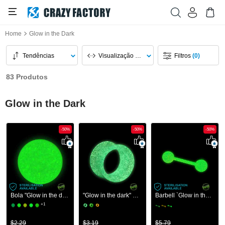
Home
Glow in the Dark
Tendências
Visualização Da Página
Filtros
(0)
83 Produtos
Glow in the Dark
-50%
-50%
-50%
Bola "Glow in the dark" para barras com rosca (acrílico, várias cores)
"Glow in the dark" double flared tunnel (silicone, várias cores)
Barbell `Glow in the dark`
+1
$2,29
$3,19
$5,79