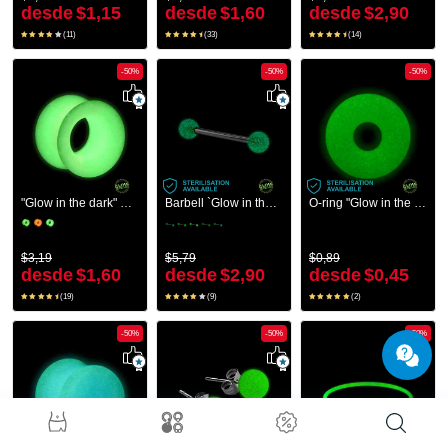
desde
$1,15
desde
$1,60
desde
$2,90
(11)
(33)
(14)
-50%
-50%
-50%
"Glow in the dark" double flared tunnel (silicone, várias cores)
Barbell `Glow in the dark` com bolas
O-ring "Glow in the Dark"
$3,19
$5,79
$0,89
desde
$1,60
desde
$2,90
desde
$0,45
(19)
(9)
(2)
-50%
-50%
-50%