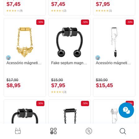
$7,45
$7,45
$7,95
(9)
(2)
(1)
-50%
-50%
-50%
Acessório mágnetico para túneis com design abelha
Fake septum magnético
Acessório mágnetico para túneis com estrela e acessório meia lua
$17,90
$15,90
$30,90
$8,95
$7,95
$15,45
(3)
-50%
-50%
-50%