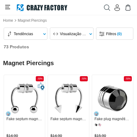
Home
Magnet Piercings
Tendências
Visualização Da Página
Filtros
(0)
73 Produtos
Magnet Piercings
-50%
-50%
-50%
Fake septum magnético
Fake septum magnético
Fake plug magnética com pedra de cristal
$14,90
$14,90
$15,90