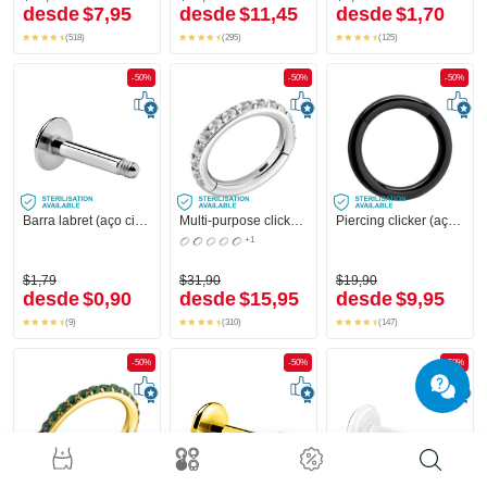
desde
$7,95
desde
$11,45
desde
$1,70
(518)
(295)
(125)
-50%
-50%
-50%
Barra labret (aço cirúrgico, prata, acabamento brilhante)
Multi-purpose clicker (aço cirúrgico, prata, acabamento brilhante) com pedras de cristal
Piercing clicker (aço cirúrgico, preto, brilhante)
+1
$1,79
$31,90
$19,90
desde
$0,90
desde
$15,95
desde
$9,95
(9)
(310)
(147)
-50%
-50%
-50%