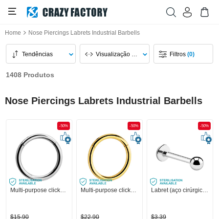
Home
Nose Piercings Labrets Industrial Barbells
Tendências
Visualização Da Página
Filtros
(0)
1408 Produtos
Nose Piercings Labrets Industrial Barbells
-50%
-50%
-50%
Multi-purpose clicker (aço cirúrgico, prata, acabamento brilhante)
Multi-purpose clicker (aço cirúrgico, ouro, acabamento brilhante)
Labret (aço cirúrgico, prata, acabamento brilhante)
$15,90
$22,90
$3,39