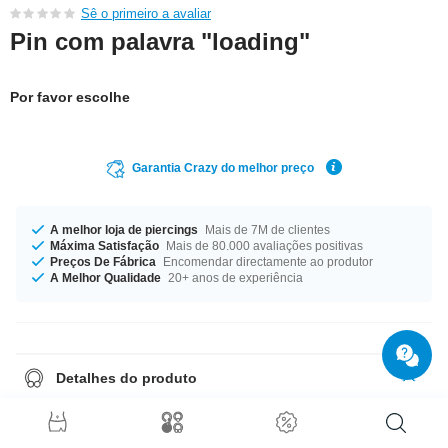
Sê o primeiro a avaliar
Pin com palavra "loading"
Por favor escolhe
Garantia Crazy do melhor preço
A melhor loja de piercings
Mais de 7M de clientes
Máxima Satisfação
Mais de 80.000 avaliações positivas
Preços De Fábrica
Encomendar directamente ao produtor
A Melhor Qualidade
20+ anos de experiência
Detalhes do produto
O teu motivo preferido para colocar: pins elegantes com alfinete. Para
casaco, calças, mala, mochila, ou para tudo o que fica ainda melhor com
um pin. Estampado digital de alta qualidade com folha brilhante de