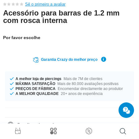
Sê o primeiro a avaliar
Acessório para barras de 1.2 mm
com rosca interna
Por favor escolhe
Garantia Crazy do melhor preço
A melhor loja de piercings
Mais de 7M de clientes
MÁXIMA SATISFAÇÃO
Mais de 80.000 avaliações positivas
PREÇOS DE FÁBRICA
Encomendar directamente ao produtor
A MELHOR QUALIDADE
20+ anos de experiência
Detalhes do produto
Disponível com 1.2 mm de espessura de material. Um produto fabuloso
como se tivesse sido pensado para ti!