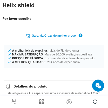
Helix shield
Por favor escolhe
Garantia Crazy do melhor preço
A melhor loja de piercings
Mais de 7M de clientes
MÁXIMA SATISFAÇÃO
Mais de 80.000 avaliações positivas
PREÇOS DE FÁBRICA
Encomendar directamente ao produtor
A MELHOR QUALIDADE
20+ anos de experiência
Detalhes do produto
Este artigo está à tua espera com uma espessura de material de 1.2 mm.
Este produto está disponível em comprimento 7 mm. A bola está
disponível com tamanho de 3 mm. Um produto encantador como se
tivesse sido pensado para ti!