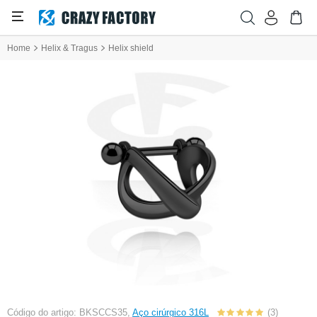
Home
Helix & Tragus
Helix shield
Código do artigo: BKSCCS35,
Aço cirúrgico 316L
(3)