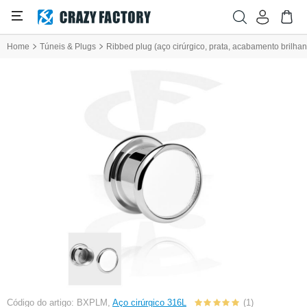
Home
Túneis & Plugs
Ribbed plug (aço cirúrgico, prata, acabamento brilha
Código do artigo: BXPLM,
Aço cirúrgico 316L
(1)