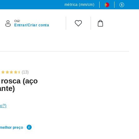
métrica (mm/cm)
Olá!
Entrar/Criar conta
(13)
rosca (aço
ante)
o?)
 melhor preço