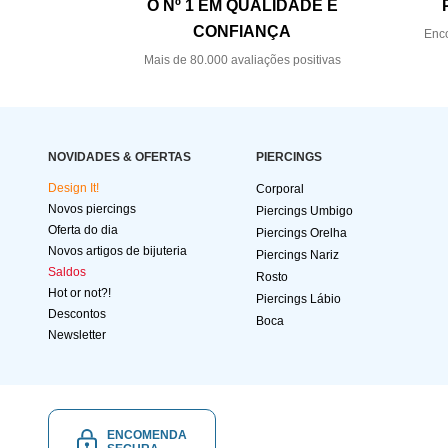
O Nº 1 EM QUALIDADE E
CONFIANÇA
Enco
Mais de 80.000 avaliações positivas
NOVIDADES & OFERTAS
PIERCINGS
Design It!
Corporal
Novos piercings
Piercings Umbigo
Oferta do dia
Piercings Orelha
Novos artigos de bijuteria
Piercings Nariz
Saldos
Rosto
Hot or not?!
Piercings Lábio
Descontos
Boca
Newsletter
ENCOMENDA