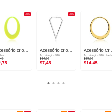
-50%
-50%
Acessório crioulo para túneis (acrílico, várias cores)
Acessório crioulo para túneis (aço cirúrgico, prata, brilhante)
Acessório Crioulo para t
lico
Aço cirúrgico 316L
,49
$14,90
$28,90
2,75
$7,45
$14,45