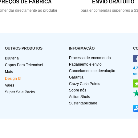
PREÇOS DE FÁBRICA
ENVIO GRATUITO
mendar directamente ao produtor
para encomendas superiores a $
OUTROS PRODUTOS
INFORMAÇÃO
C
Processo de encomenda
Bijuteria
Pagamento e envio
Capas Para Telemóvel
4,
Cancelamento e devolução
Mais
em
Garantia
Design It!
Crazy Cash Points
Vales
Sobre nós
Super Sale Packs
Action Shots
Sustentabilidade