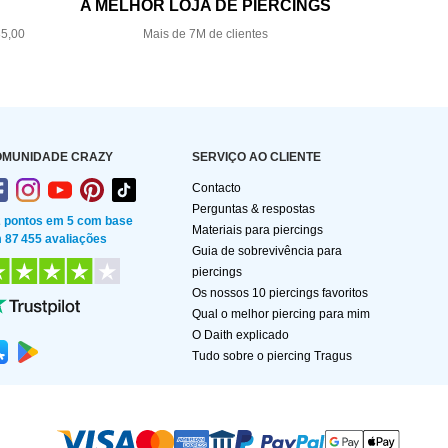
A MELHOR LOJA DE PIERCINGS
35,00
Mais de 7M de clientes
OMUNIDADE CRAZY
SERVIÇO AO CLIENTE
Contacto
Perguntas & respostas
2 pontos em 5 com base
Materiais para piercings
 87 455 avaliações
Guia de sobrevivência para
piercings
Os nossos 10 piercings favoritos
Qual o melhor piercing para mim
O Daith explicado
Tudo sobre o piercing Tragus