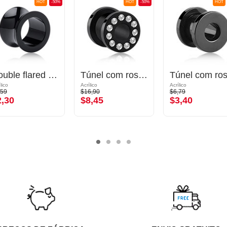
HOT
-50%
HOT
-50%
HOT
Double flared tunnel (acrílico, várias cores)
Túnel com rosca (acrílico, preto) com pedras de cristal
lico
Acrílico
Acrílico
,59
$16,90
$6,79
2,30
$8,45
$3,40