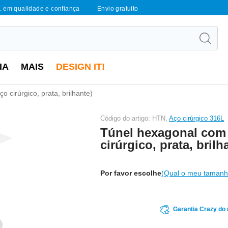
1 em qualidade e confiança
Envio gratuito
IA
MAIS
DESIGN IT!
 cirúrgico, prata, brilhante)
Código do artigo: HTN,
Aço cirúrgico 316L
Túnel hexagonal com 
cirúrgico, prata, brilh
Por favor escolhe
(Qual o meu tamanh
Garantia Crazy do