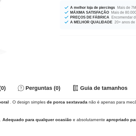
A melhor loja de piercings
Mais de 7M 
MÁXIMA SATISFAÇÃO
Mais de 80.000
PREÇOS DE FÁBRICA
Encomendar di
A MELHOR QUALIDADE
20+ anos de 
(0)
Perguntas (0)
Guia de tamanhos
poral
. O design simples
de porca sextavada
não é apenas para mecâ
o.
Adequado para qualquer ocasião
e absolutamente
apropriado pa