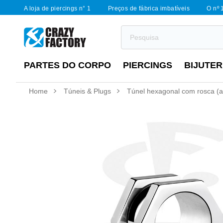
A loja de piercings n° 1
Preços de fábrica imbatíveis
O nº 
PARTES DO CORPO
PIERCINGS
BIJUTER
Home
Túneis & Plugs
Túnel hexagonal com rosca (aço