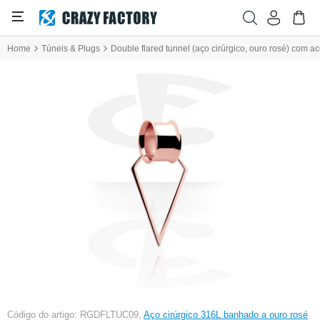
Home
Túneis & Plugs
Double flared tunnel (aço cirúrgico, ouro rosé) com ac
Código do artigo: RGDFLTUC09,
Aço cirúrgico 316L banhado a ouro rosé