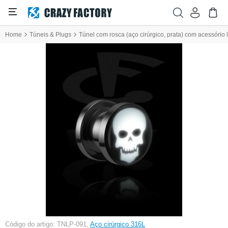
Home
Túneis & Plugs
Túnel com rosca (aço cirúrgico, prata) com acessório 
Código do artigo: TNLP-091,
Aço cirúrgico 316L