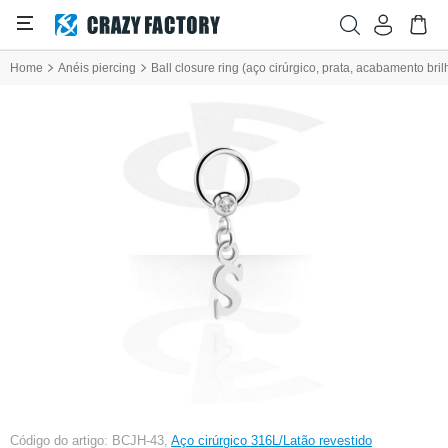
Home
Anéis piercing
Ball closure ring (aço cirúrgico, prata, acabamento bri
Código do artigo: BCJH-43,
Aço cirúrgico 316L/Latão revestido