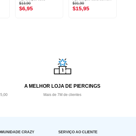
$13,90
$31,90
$31,9
$6,95
$15,95
$15
A MELHOR LOJA DE PIERCINGS
35,00
Mais de 7M de clientes
OMUNIDADE CRAZY
SERVIÇO AO CLIENTE