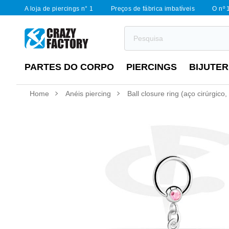
A loja de piercings n° 1
Preços de fábrica imbatíveis
O nº 
PARTES DO CORPO
PIERCINGS
BIJUTER
Home
Anéis piercing
Ball closure ring (aço cirúrgic