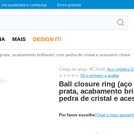
1 em qualidade e confiança
Envio gratuito
IA
MAIS
DESIGN IT!
o, prata, acabamento brilhante) com pedra de cristal e acessório chave
Código do artigo: BCJH-60,
Aço cirúrgico 3
Sê o primeiro a avaliar
Ball closure ring (aço
prata, acabamento br
pedra de cristal e ac
Por favor escolhe
(Qual o meu tamanh