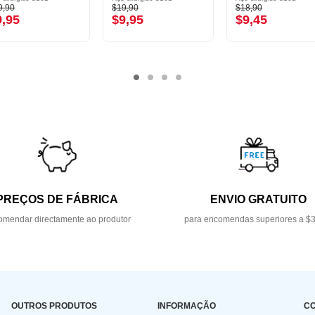
9,90
$19,90
$18,90
9,95
$9,95
$9,45
PREÇOS DE FÁBRICA
ENVIO GRATUITO
mendar directamente ao produtor
para encomendas superiores a $
OUTROS PRODUTOS
INFORMAÇÃO
C