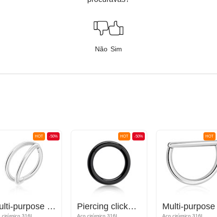
Não
Sim
HOT
-50%
HOT
-50%
HOT
Multi-purpose clicker (aço cirúrgico, prata, acabamento brilhante)
Piercing clicker (aço cirúrgico, preto, brilhante)
 cirúrgico 316L
Aço cirúrgico 316L
Aço cirúrgico 316L