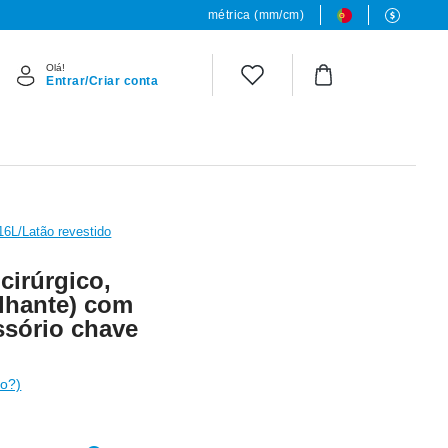
métrica (mm/cm)
Olá!
Entrar/Criar conta
16L/Latão revestido
 cirúrgico,
ilhante) com
essório chave
o?)