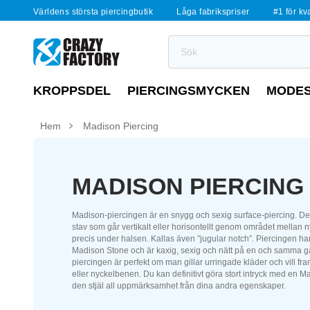
Världens största piercingbutik
Låga fabrikspriser
#1 för kv
KROPPSDEL
PIERCINGSMYCKEN
MODE
Hem
Madison Piercing
MADISON PIERCING
Madison-piercingen är en snygg och sexig surface-piercing. De
stav som går vertikalt eller horisontellt genom området mellan 
precis under halsen. Kallas även ”jugular notch”. Piercingen har 
Madison Stone och är kaxig, sexig och nätt på en och samma 
piercingen är perfekt om man gillar urringade kläder och vill f
eller nyckelbenen. Du kan definitivt göra stort intryck med en Ma
den stjäl all uppmärksamhet från dina andra egenskaper.