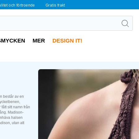
alitet och förtroende
Gratis frakt
SMYCKEN
MER
DESIGN IT!
n består av en
nyckelbenen,
fått sitt namn från
gång. Madison-
ramhäva halsen
dison, utan att