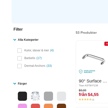
Filter
53 Produkter
Alla Kategorier
-50%
-5
Kulor, stavar & mer
4
Barbells
17
Dermal Anchors
33
90° Surface Bar
90° Surface Bar
Färger
Titan ASTM F136
Titan ASTM F136
$9,09
$9,09
från
$4,55
från
$4,55
(1)
(1)