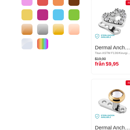
-50%
-5
Dermal Anchor (titanium, shiny finish) med hjärtesmycke och kristallstenar
Dermal Anchor (titanium, shiny finish) med hjärtesmycke och kristallstenar
Titan ASTM F136/Kirurgiskt stål 316L/Överdragen mässing
Titan ASTM F136/Kirurgiskt stål 316L/Överdragen mäs
$19,90
$19,90
från
$9,95
från
$9,95
-50%
-5
Dermal Anchor (titanium, shiny finish) med kristallsten
Dermal Anchor (titanium, shiny finish) med kristallsten