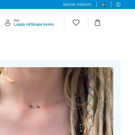
metrisk (mm/cm)
Hej!
Logga in/Skapa konto