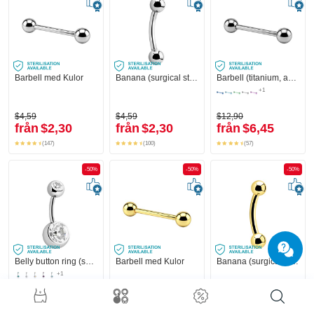
Barbell med Kulor
Banana (surgical steel, silver, shiny finish) med Kulor
Barbell (titanium, anodized) med Kulor
+1
$4,59
$4,59
$12,90
från
$2,30
från
$2,30
från
$6,45
(147)
(100)
(57)
-50%
-50%
-50%
Belly button ring (surgical steel, silver, shiny finish) med Kulor och kristallstenar
Barbell med Kulor
Banana (surgical steel, gold, shiny finish)
+1
$16,90
$17,90
$17,90
från
$8,45
från
$8,95
från
$8,95