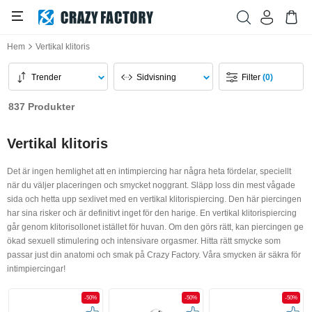
Hem
Vertikal klitoris
Trender
Sidvisning
Filter
(0)
837 Produkter
Vertikal klitoris
Det är ingen hemlighet att en intimpiercing har några heta fördelar, speciellt
när du väljer placeringen och smycket noggrant. Släpp loss din mest vågade
sida och hetta upp sexlivet med en vertikal klitorispiercing. Den här piercingen
har sina risker och är definitivt inget för den harige. En vertikal klitorispiercing
går genom klitorisollonet istället för huvan. Om den görs rätt, kan piercingen ge
ökad sexuell stimulering och intensivare orgasmer. Hitta rätt smycke som
passar just din anatomi och smak på Crazy Factory. Våra smycken är säkra för
intimpiercingar!
-50%
-50%
-50%