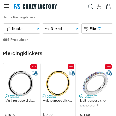
Hem
Piercingklickers
Trender
Sidvisning
Filter
(0)
695 Produkter
Piercingklickers
-50%
-50%
-50%
Multi-purpose clicker (surgical steel, silver, shiny finish)
Multi-purpose clicker (surgical steel, gold, shiny finish)
Multi-purpose clicker (surgical steel, silver, shiny finish) med kristallstenar
+1
$15,90
$22,90
$31,90