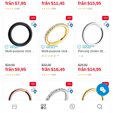
från
$7,95
från
$11,45
från
$15,95
(518)
(295)
(310)
-50%
-50%
-50%
Multi-purpose clicker (surgical steel, black, shiny finish)
Multi-purpose clicker (surgical steel, gold, shiny finish) med kristallstenar
Piercing clicker (titanium, shiny finish)
+1
$19,90
$32,90
$29,90
från
$9,95
från
$16,45
från
$14,95
(147)
(203)
(50)
-50%
-50%
-50%