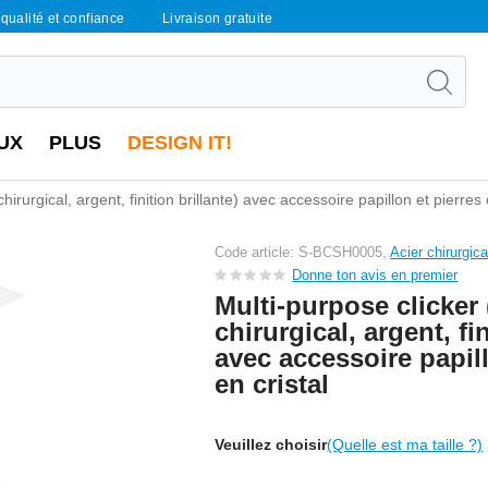
qualité et confiance
Livraison gratuite
UX
PLUS
DESIGN IT!
hirurgical, argent, finition brillante) avec accessoire papillon et pierres 
Code article: S-BCSH0005,
Acier chirurgic
Donne ton avis en premier
Multi-purpose clicker 
chirurgical, argent, fin
avec accessoire papill
en cristal
Veuillez choisir
(Quelle est ma taille ?)