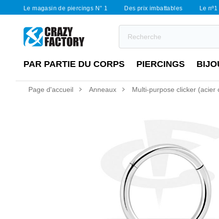
Le magasin de piercings N° 1
Des prix imbattables
Le nº1 
PAR PARTIE DU CORPS
PIERCINGS
BIJO
Page d'accueil
Anneaux
Multi-purpose clicker (acier c