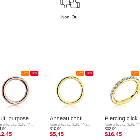
Non
Oui
HOT
-50%
HOT
-50%
HOT
Multi-purpose clicker (acier chirurgical, or rosé, finition brillante)
Anneau continu (acier chirurgical, or, finition brillante)
Piercing clicker (acier chirurgical, 
Acier chirurgical 316L / Plaqué or rose
Acier chirugical 316L / Plaqué or
4,90
$10,90
$32,90
12,45
$5,45
$16,45