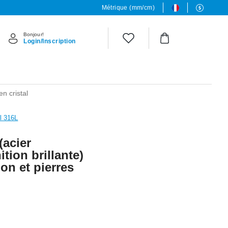
Métrique (mm/cm)
Bonjour!
Login/Inscription
en cristal
al 316L
(acier
ition brillante)
on et pierres