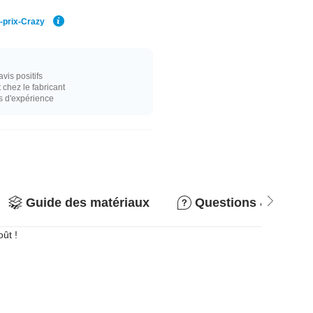
r-prix-Crazy
vis positifs
hez le fabricant
s d'expérience
Guide des matériaux
Questions & répon
ût !