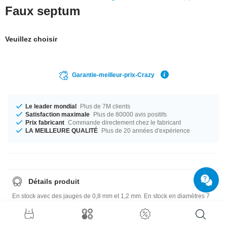
Faux septum
Veuillez choisir
Garantie-meilleur-prix-Crazy
Le leader mondial
Plus de 7M clients
Satisfaction maximale
Plus de 80000 avis positifs
Prix fabricant
Commande directement chez le fabricant
LA MEILLEURE QUALITÉ
Plus de 20 années d'expérience
Détails produit
En stock avec des jauges de 0,8 mm et 1,2 mm. En stock en diamètres 7
mm et 10 mm La taille de boule de 2 mm ou 2,5 mm est un ajustement
parfait. Un produit aussi beau et époustouflant - n'attendez plus.