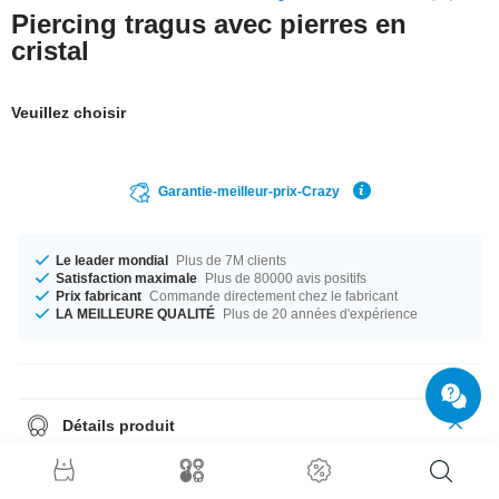
Piercing tragus avec pierres en
cristal
Veuillez choisir
Garantie-meilleur-prix-Crazy
Le leader mondial
Plus de 7M clients
Satisfaction maximale
Plus de 80000 avis positifs
Prix fabricant
Commande directement chez le fabricant
LA MEILLEURE QUALITÉ
Plus de 20 années d'expérience
Détails produit
Disponible en calibre 1.2 mm. Cet article est disponible dans une
longueur de 6 mm. La taille de la boule est 3 mm. Choisis ta couleur de
pierre préférée parmi une sélection allant du Aurora Borealis au Light