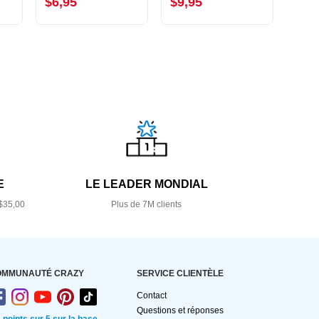
$6,95
$9,95
$7,
E
LE LEADER MONDIAL
$35,00
Plus de 7M clients
OMMUNAUTÉ CRAZY
SERVICE CLIENTÈLE
Contact
Questions et réponses