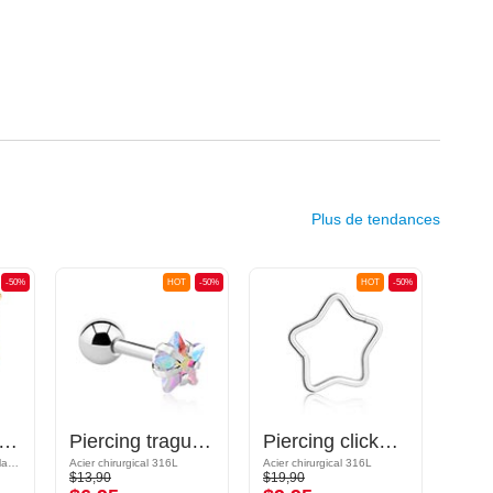
Plus de tendances
-50%
HOT
-50%
HOT
-50%
cing tragus avec pierres en cristal
Piercing tragus avec étoile en cristal
Piercing clicker en forme d'étoile (acier chirurgical, argent, finition brillante)
Acier chirugical 316L / Plaqué or / Laiton plaqué or
Acier chirurgical 316L
Acier chirurgical 316L
$13,90
$19,90
$15,9