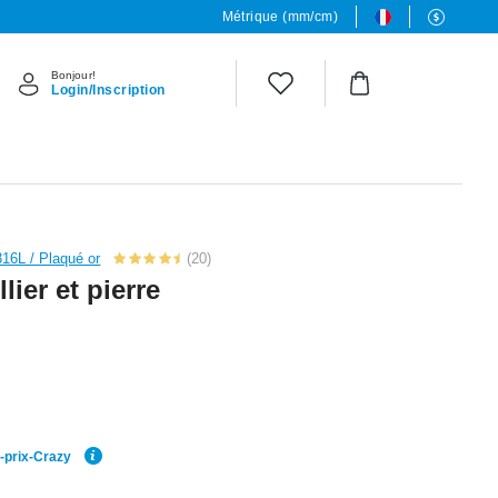
Métrique (mm/cm)
Bonjour!
Login/Inscription
316L / Plaqué or
(20)
lier et pierre
r-prix-Crazy