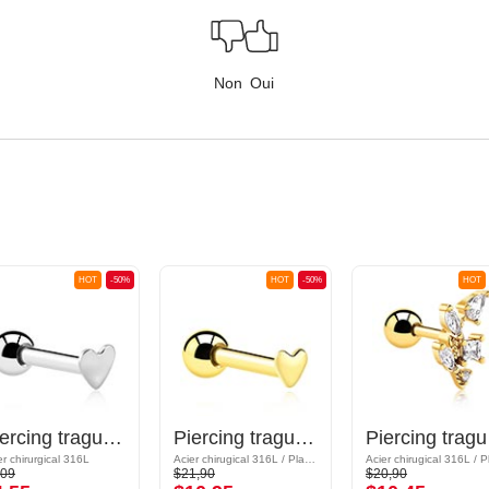
Non
Oui
HOT
-50%
HOT
-50%
HOT
Piercing tragus avec motif coeur
Piercing tragus avec motif coeur
Pier
er chirurgical 316L
Acier chirugical 316L / Plaqué or
,09
$21,90
$20,90