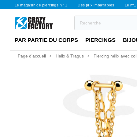
Le magasin de piercings N° 1
Des prix imbattables
Le nº1 
PAR PARTIE DU CORPS
PIERCINGS
BIJO
Page d'accueil
Helix & Tragus
Piercing hélix avec coll