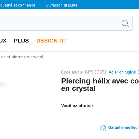
qualité et confiance
Livraison gratuite
UX
PLUS
DESIGN IT!
ier et pierre en crystal
Code article: GPSCCS51,
Acier chirugical 
Piercing hélix avec col
en crystal
Veuillez choisir
Garantie-meilleu