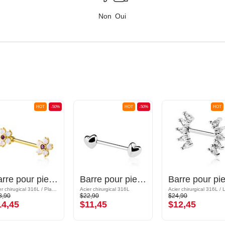
Non
Oui
HOT
-50%
HOT
-50%
HOT
Barre pour piercing téton avec accessoire fleur et pierres en cristal
Barre pour piercing téton
Acier chirugical 316L / Plaqué or/Laiton plaqué or
Acier chirurgical 316L
8,90
$22,90
$24,90
14,45
$11,45
$12,45