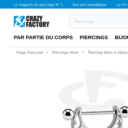
Le magasin de piercings N° 1
Des prix imbattables
Le nº1 
PAR PARTIE DU CORPS
PIERCINGS
BIJO
Page d'accueil
Piercings téton
Piercing téton à clipse