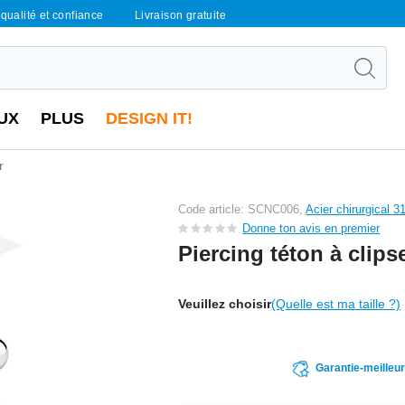
qualité et confiance
Livraison gratuite
UX
PLUS
DESIGN IT!
r
Code article: SCNC006,
Acier chirurgical 3
Donne ton avis en premier
Piercing téton à clips
Veuillez choisir
(Quelle est ma taille ?)
Garantie-meilleu