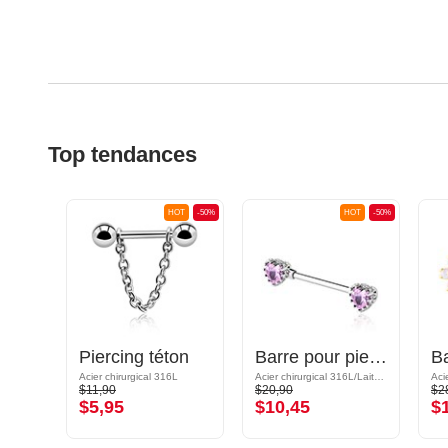
Top tendances
OT
-50%
HOT
-50%
HOT
-50%
Barre pour piercing téton
Piercing téton
Barre pour piercing téton avec motif coeur
L
Acier chirurgical 316L
Acier chirurgical 316L/Laiton plaqué
$11,90
$20,90
$2
$5,95
$10,45
$