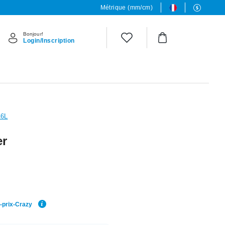
Métrique (mm/cm)
Bonjour!
Login/Inscription
16L
er
r-prix-Crazy