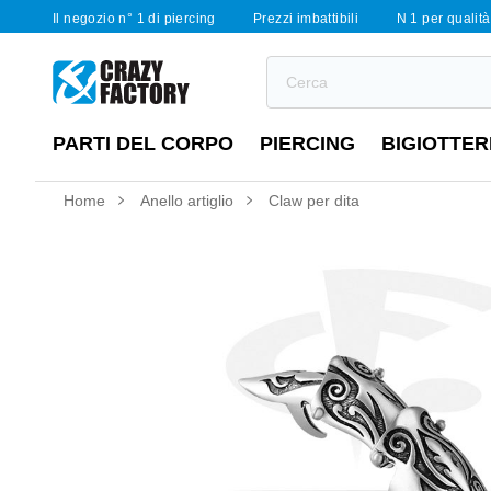
Il negozio n° 1 di piercing
Prezzi imbattibili
N 1 per qualità 
PARTI DEL CORPO
PIERCING
BIGIOTTER
Home
Anello artiglio
Claw per dita