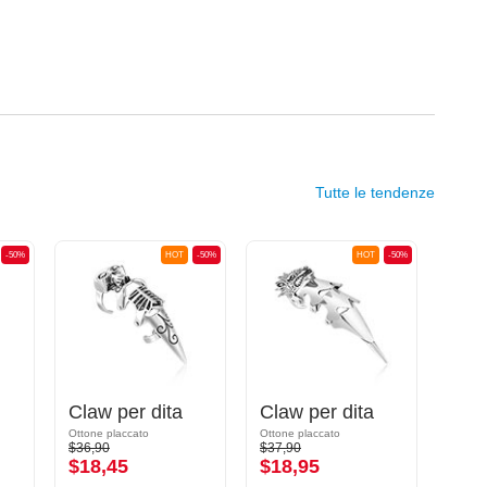
Tutte le tendenze
-50%
HOT
-50%
HOT
-50%
Claw per dita
Claw per dita
Claw
Ottone placcato
Ottone placcato
Peltro
$36,90
$37,90
$25,9
$18,45
$18,95
$12