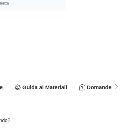
rienza
e
Guida ai Materiali
Domande & Rispo
cando?