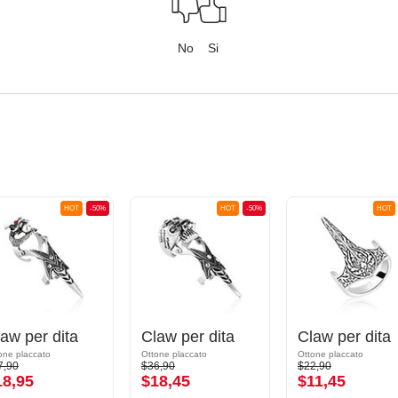
No
Si
HOT
-50%
HOT
-50%
HOT
aw per dita
Claw per dita
Claw per dita
one placcato
Ottone placcato
Ottone placcato
7,90
$36,90
$22,90
18,95
$18,45
$11,45