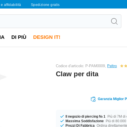
e affidabilità
Spedizione gratis
IA
DI PIÙ
DESIGN IT!
Codice d’articolo: P-PAM0009,
Peltro
Claw per dita
Garanzia Miglior 
Il negozio di piercing № 1
Più di 7M di c
Massima Soddisfazione
Più di 80.000 
Prezzi Di Fabbrica
Ordina direttamente