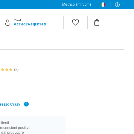
Metrico (mm/cm)
Ciao!
Accedi/Registrati
(2)
Prezzo Crazy
lienti
recensioni positive
 dal produttore