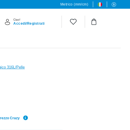
Metrico (mm/cm)
Ciao!
Accedi/Registrati
gico 316L/Pelle
Prezzo Crazy