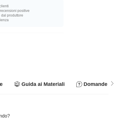
lienti
recensioni positive
 dal produttore
rienza
e
Guida ai Materiali
Domande & Rispo
cando?