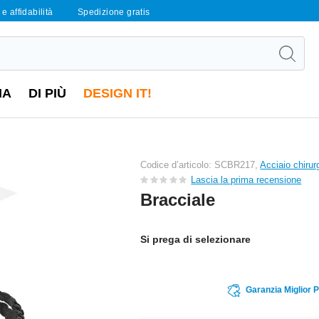
e affidabilità
Spedizione gratis
IA
DI PIÙ
DESIGN IT!
Codice d’articolo: SCBR217,
Acciaio chirur
Lascia la prima recensione
Bracciale
Si prega di selezionare
Garanzia Miglior 