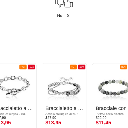
No
Si
HOT
-50%
HOT
-50%
HOT
Braccialetto a catena
Braccialetto a catena con Perlina sintetica
iaio chirurgico 316L
Acciaio chirurgico 316L / Synthetic crystal ball
Pietra/Fascia elastica
7,90
$27,90
$22,90
13,95
$13,95
$11,45