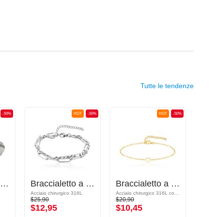
Tutte le tendenze
-50%
HOT
-50%
HOT
-50%
Bracciale con perline
Braccialetto a catena
Braccialetto a catena
Brac
Acciaio chirurgico 316L
Acciaio chirurgico 316L con placcatura in oro
Finta p
$25,90
$20,90
$14,9
$12,95
$10,45
$7,