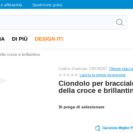
e affidabilità
Spedizione gratis
IA
DI PIÙ
DESIGN IT!
la croce e brillantino
Codice d’articolo: CBCM287,
Ottone placc
Lascia la prima recensione
Ciondolo per braccia
della croce e brillanti
Si prega di selezionare
Garanzia Miglior 