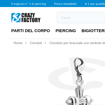
Il negozio n° 1 di piercing
Prezzi imbattibili
N 1 per qualità 
PARTI DEL CORPO
PIERCING
BIGIOTTER
Home
Ciondoli
Ciondolo per bracciale con simbolo del