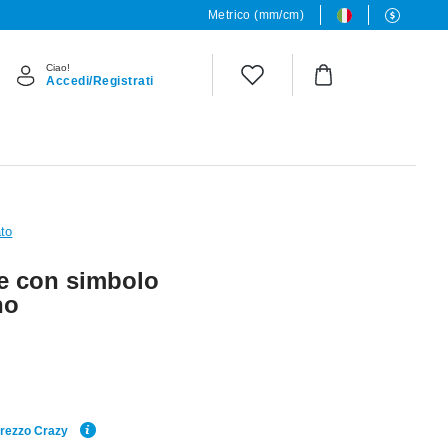
Metrico (mm/cm)
Ciao!
Accedi/Registrati
ato
le con simbolo
no
Prezzo Crazy