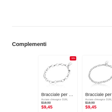
Complementi
-50%
Bracciale per ciondoli
Acciaio chirurgico 316L
Acciaio chirurgico 316L
$18,90
$18,90
$9,45
$9,45