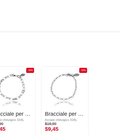
-50%
-50%
Bracciale per ciondoli
Bracciale per ciondoli
io chirurgico 316L
Acciaio chirurgico 316L
90
$18,90
45
$9,45