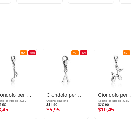
HOT
-50%
HOT
-50%
HOT
Ciondolo per bracciale
Ciondolo per bracciale con lettera a
Ciondolo per
iaio chirurgico 316L
Ottone placcato
Acciaio chirurgico 316L
6,90
$11,90
$20,90
8,45
$5,95
$10,45