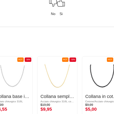
No
Si
HOT
-50%
HOT
-50%
HOT
Collana base in acciaio chirurgico
Collana semplice placcata in oro
Colla
iaio chirurgico 316L
Acciaio chirurgico 316L con placcatura in oro
,09
$19,90
$9,99
4,55
$9,95
$5,00