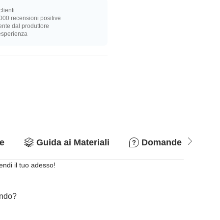
lienti
000 recensioni positive
nte dal produttore
 esperienza
e
Guida ai Materiali
Domande & Rispo
endi il tuo adesso!
cando?