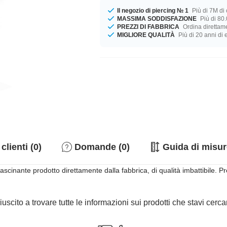
Il negozio di piercing № 1
Più di 7M di c
MASSIMA SODDISFAZIONE
Più di 80.
PREZZI DI FABBRICA
Ordina direttame
MIGLIORE QUALITÀ
Più di 20 anni di
clienti (0)
Domande (0)
Guida di misur
ascinante prodotto direttamente dalla fabbrica, di qualità imbattibile. Pr
iuscito a trovare tutte le informazioni sui prodotti che stavi cer