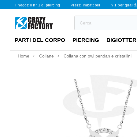
Il negozio n° 1 di piercing
Prezzi imbattibili
N 1 per qualità 
PARTI DEL CORPO
PIERCING
BIGIOTTER
Home
Collane
Collana con owl pendan e cristallini