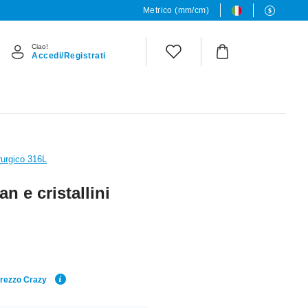
Metrico (mm/cm)
Ciao!
Accedi/Registrati
rurgico 316L
n e cristallini
Prezzo Crazy