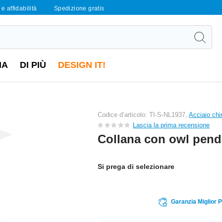
e affidabilità
Spedizione gratis
IA
DI PIÙ
DESIGN IT!
Codice d’articolo: TI-S-NL1937,
Acciaio chi
Lascia la prima recensione
Collana con owl penda
Si prega di selezionare
Garanzia Miglior 