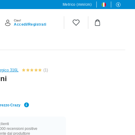
Metrico (mm/cm)
Ciao!
Accedi/Registrati
urgico 316L
(1)
ini
Prezzo Crazy
lienti
000 recensioni positive
nte dal produttore