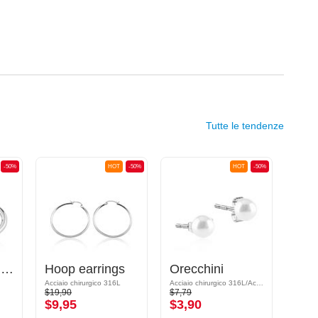
Tutte le tendenze
-50%
HOT
-50%
HOT
-50%
Orecchini Huggie
Hoop earrings
Orecchini
Acciaio chirurgico 316L
Acciaio chirurgico 316L/Acrilico
Acciaio
$19,90
$7,79
$15,9
$9,95
$3,90
$7,