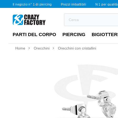
Il negozio n° 1 di piercing
Prezzi imbattibili
N 1 per qualità 
PARTI DEL CORPO
PIERCING
BIGIOTTER
Home
Orecchini
Orecchini con cristallini