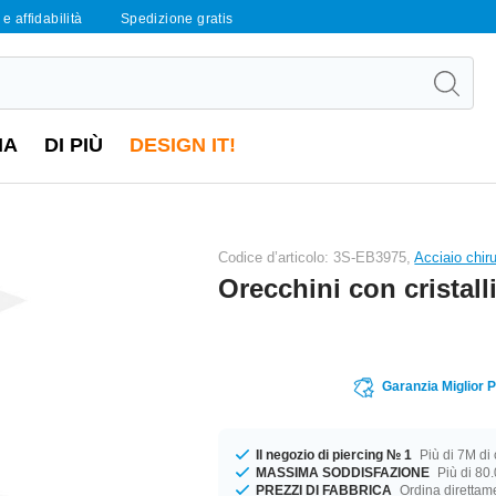
e affidabilità
Spedizione gratis
IA
DI PIÙ
DESIGN IT!
Codice d’articolo: 3S-EB3975,
Acciaio chir
Orecchini con cristall
Garanzia Miglior 
Il negozio di piercing № 1
Più di 7M di c
MASSIMA SODDISFAZIONE
Più di 80.
PREZZI DI FABBRICA
Ordina direttame