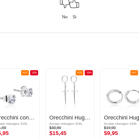
No
Si
HOT
-50%
HOT
-50%
HOT
Orecchini con cristallini
Orecchini Huggie con design spada
iaio chirurgico 316L
Acciaio chirurgico 316L
Acciaio chirurgico 316L
1,90
$30,90
$19,90
5,95
$15,45
$9,95