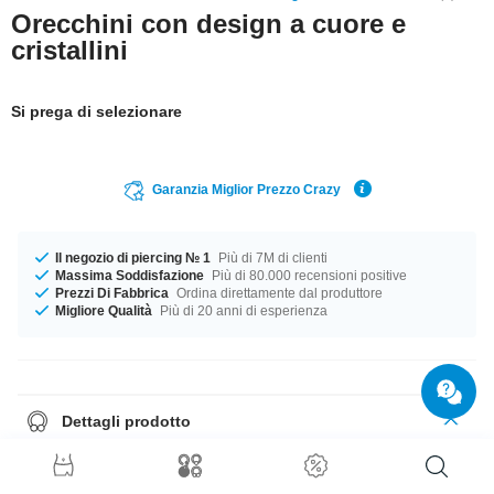
Orecchini con design a cuore e
cristallini
Si prega di selezionare
Garanzia Miglior Prezzo Crazy
Il negozio di piercing № 1
Più di 7M di clienti
Massima Soddisfazione
Più di 80.000 recensioni positive
Prezzi Di Fabbrica
Ordina direttamente dal produttore
Migliore Qualità
Più di 20 anni di esperienza
Dettagli prodotto
La pietra di questo articolo viene in un magnifico Crystal. Un splendido
prodotto direttamente dalla fabbrica, di qualità imbattibile. Prendi il tuo
adesso!