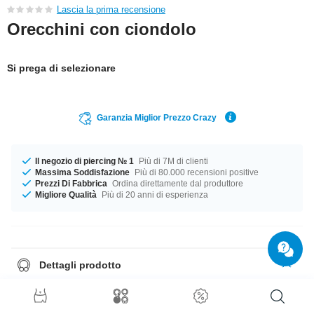
Lascia la prima recensione
Orecchini con ciondolo
Si prega di selezionare
Garanzia Miglior Prezzo Crazy
Il negozio di piercing № 1
Più di 7M di clienti
Massima Soddisfazione
Più di 80.000 recensioni positive
Prezzi Di Fabbrica
Ordina direttamente dal produttore
Migliore Qualità
Più di 20 anni di esperienza
Dettagli prodotto
Disponibile in calibro 1.2 mm Il compagno perfetto per ogni occasione....
disponibile in diametro 8 mm. Il colore Crystal di questa pietra è il tuo
compagno ideale. Ordina ora, non perderti l'occasione
Nota
: questi