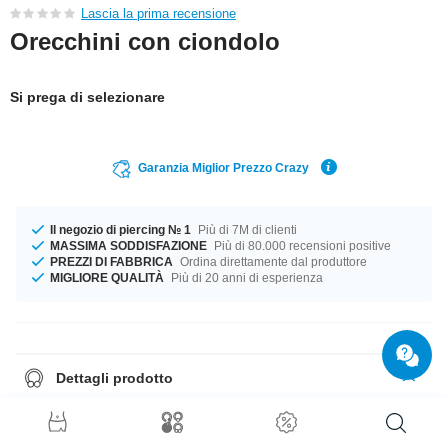
Lascia la prima recensione
Orecchini con ciondolo
Si prega di selezionare
Garanzia Miglior Prezzo Crazy
Il negozio di piercing № 1
Più di 7M di clienti
MASSIMA SODDISFAZIONE
Più di 80.000 recensioni positive
PREZZI DI FABBRICA
Ordina direttamente dal produttore
MIGLIORE QUALITÀ
Più di 20 anni di esperienza
Dettagli prodotto
Disponibile in calibro 1.2 mm Il compagno perfetto per ogni occasione....
disponibile in diametro 8 mm. Il colore Crystal di questa pietra è il tuo
compagno ideale. Ordina ora, non perderti l'occasione
Nota
: questi