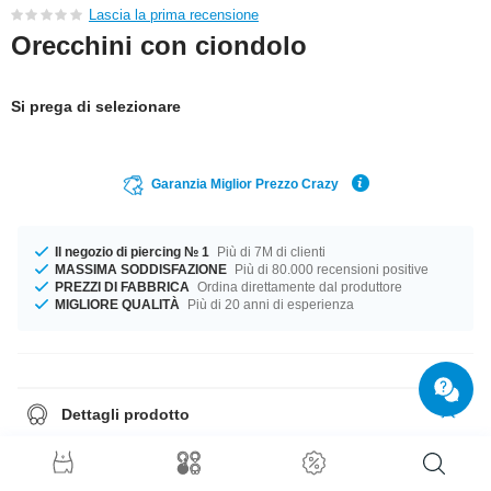
Lascia la prima recensione
Orecchini con ciondolo
Si prega di selezionare
Garanzia Miglior Prezzo Crazy
Il negozio di piercing № 1
Più di 7M di clienti
MASSIMA SODDISFAZIONE
Più di 80.000 recensioni positive
PREZZI DI FABBRICA
Ordina direttamente dal produttore
MIGLIORE QUALITÀ
Più di 20 anni di esperienza
Dettagli prodotto
Disponibile in calibro 1.2 mm Il compagno perfetto per ogni occasione....
disponibile in diametro 8 mm. Il colore Crystal di questa pietra è il tuo
compagno ideale. Ordina ora, non perderti l'occasione
Nota
: questi