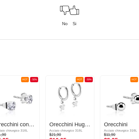
No
Si
HOT
-50%
HOT
-50%
HOT
Orecchini con cristallini
Orecchini Huggie
Orecchini
iaio chirurgico 316L
Acciaio chirurgico 316L
Acciaio chirurgico 316L
1,90
$21,90
$11,90