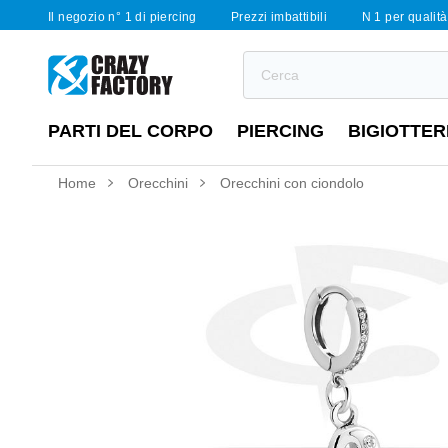
Il negozio n° 1 di piercing
Prezzi imbattibili
N 1 per qualità 
PARTI DEL CORPO
PIERCING
BIGIOTTER
Home
Orecchini
Orecchini con ciondolo