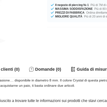
Il negozio di piercing № 1
Più di 7M di c
MASSIMA SODDISFAZIONE
Più di 80.
PREZZI DI FABBRICA
Ordina direttame
MIGLIORE QUALITÀ
Più di 20 anni di
clienti (0)
Domande (0)
Guida di misur
sione.... disponibile in diametro 8 mm. Il colore Crystal di questa piet
acquistarne un paio, ti basta ordinare due articoli.
iuscito a trovare tutte le informazioni sui prodotti che stavi cer