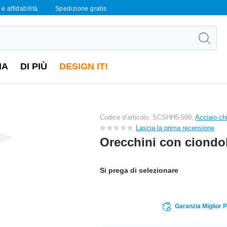
e affidabilità
Spedizione gratis
IA
DI PIÙ
DESIGN IT!
Codice d’articolo: SCSHH5-599,
Acciaio ch
Lascia la prima recensione
Orecchini con ciondo
Si prega di selezionare
Garanzia Miglior 