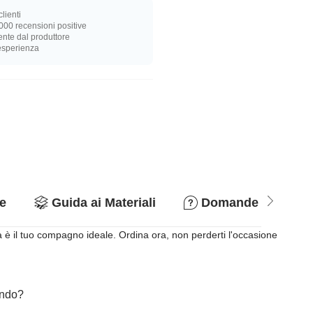
lienti
000 recensioni positive
nte dal produttore
 esperienza
e
Guida ai Materiali
Domande & Rispo
ra è il tuo compagno ideale. Ordina ora, non perderti l'occasione
cando?