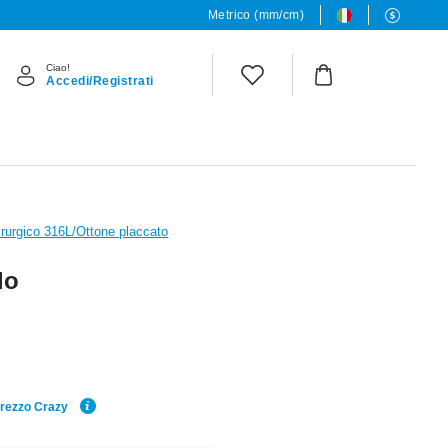
Metrico (mm/cm)
Ciao!
Accedi/Registrati
irurgico 316L/Ottone placcato
lo
Prezzo Crazy