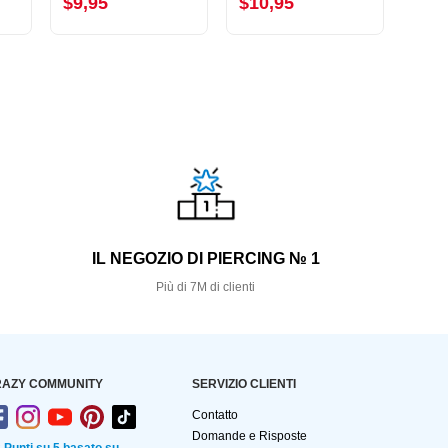
$9,95
$10,95
$3,
S
IL NEGOZIO DI PIERCING № 1
Più di 7M di clienti
AZY COMMUNITY
SERVIZIO CLIENTI
Contatto
Domande e Risposte