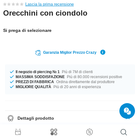
Lascia la prima recensione
Orecchini con ciondolo
Si prega di selezionare
Garanzia Miglior Prezzo Crazy
Il negozio di piercing № 1
Più di 7M di clienti
MASSIMA SODDISFAZIONE
Più di 80.000 recensioni positive
PREZZI DI FABBRICA
Ordina direttamente dal produttore
MIGLIORE QUALITÀ
Più di 20 anni di esperienza
Dettagli prodotto
Disponibile in calibro 1.2 mm Il compagno perfetto per ogni occasione....
disponibile in diametro 8 mm. Il colore Crystal di questa pietra è il tuo
compagno ideale. Ordina ora, non perderti l'occasione
Nota
: questi