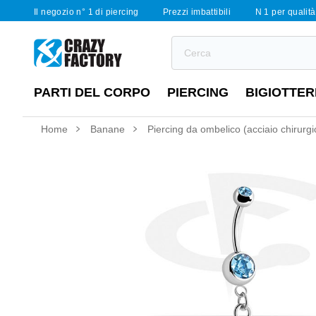
Il negozio n° 1 di piercing
Prezzi imbattibili
N 1 per qualità 
PARTI DEL CORPO
PIERCING
BIGIOTTER
Home
Banane
Piercing da ombelico (acciaio chirurgic