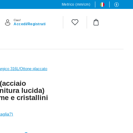
Metrico (mm/cm)
Ciao!
Accedi/Registrati
urgico 316L/Ottone placcato
(acciaio
nitura lucida)
e e cristallini
taglia?)