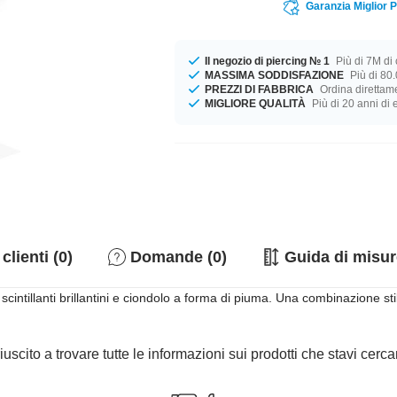
Garanzia Miglior 
Il negozio di piercing № 1
Più di 7M di c
MASSIMA SODDISFAZIONE
Più di 80.
PREZZI DI FABBRICA
Ordina direttame
MIGLIORE QUALITÀ
Più di 20 anni di
clienti (0)
Domande (0)
Guida di misur
intillanti brillantini e ciondolo a forma di piuma. Una combinazione sti
iuscito a trovare tutte le informazioni sui prodotti che stavi cer