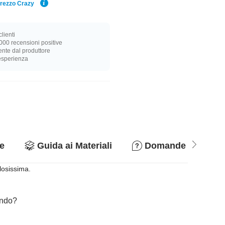
Prezzo Crazy
lienti
000 recensioni positive
nte dal produttore
 esperienza
e
Guida ai Materiali
Domande & Rispo
losissima.
cando?