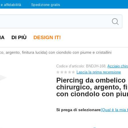
e affidabilità
Spedizione gratis
IA
DI PIÙ
DESIGN IT!
o, argento, finitura lucida) con ciondolo con piume e cristallini
Codice d’articolo: BNDJH-168,
Acciaio chir
Lascia la prima recensione
Piercing da ombelico 
chirurgico, argento, fi
con ciondolo con pium
Si prega di selezionare
(Qual è la mia 