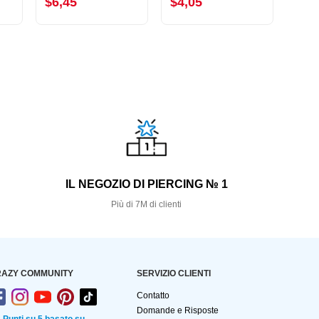
$6,45
$4,05
$6,
S
IL NEGOZIO DI PIERCING № 1
Più di 7M di clienti
AZY COMMUNITY
SERVIZIO CLIENTI
Contatto
Domande e Risposte