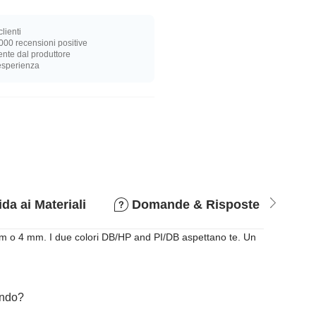
lienti
000 recensioni positive
nte dal produttore
 esperienza
da ai Materiali
Domande & Risposte
P
 mm o 4 mm. I due colori DB/HP and PI/DB aspettano te. Un
cando?