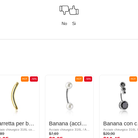
No
Si
HOT
-50%
HOT
-50%
HOT
Barretta per banana
Banana (acciaio chirurgico, argento, finitura lucida) con imitazione di perla
Ban
Acciaio chirurgico 316L con placcatura in oro
Acciaio chirurgico 316L / Acrilico
,89
$7,69
$20,90