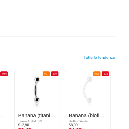
Tutte le tendenze
-50%
HOT
-50%
HOT
-50%
ana con cristallini
Banana (titanio, anodizzato) con palline
Banana (bioflex, vari colori) con palline in acrilico
Acciaio chirurgico 316L / Ottone placcato
Titanio ASTM F136
Bioflex / Acrilico
$12,90
$8,09
$13,9