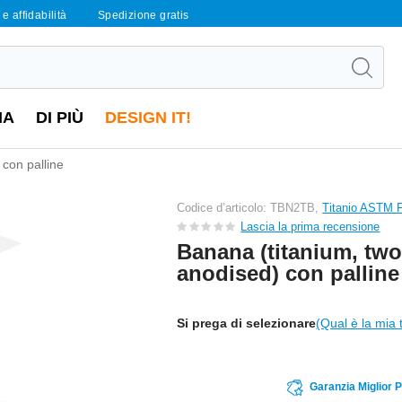
e affidabilità
Spedizione gratis
IA
DI PIÙ
DESIGN IT!
con palline
Codice d’articolo: TBN2TB,
Titanio ASTM 
Lascia la prima recensione
Banana (titanium, two
anodised) con palline
Si prega di selezionare
(Qual è la mia 
Garanzia Miglior 