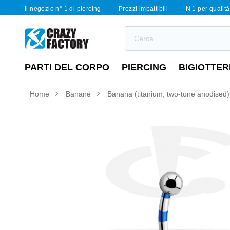
Il negozio n° 1 di piercing
Prezzi imbattibili
N 1 per qualità 
PARTI DEL CORPO
PIERCING
BIGIOTTER
Home
Banane
Banana (titanium, two-tone anodised) 