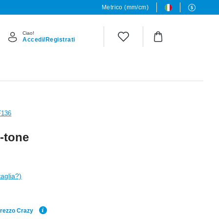
Metrico (mm/cm)
Ciao!
Accedi/Registrati
F136
-tone
taglia?)
Prezzo Crazy