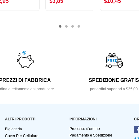
2,95
$3,85
$10,45
PREZZI DI FABBRICA
SPEDIZIONE GRATI
dina direttamente dal produttore
per ordini superiori a $35,00
ALTRI PRODOTTI
INFORMAZIONI
CR
Processo d'ordine
Bigiotteria
Pagamento e Spedizione
Cover Per Cellulare